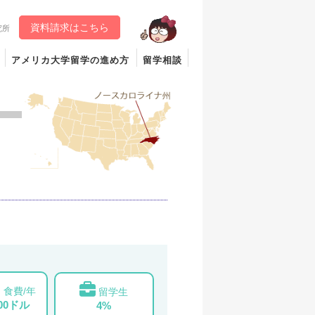
資料請求はこちら
究所
アメリカ大学留学の進め方
留学相談
食費/年
留学生
000ドル
4%