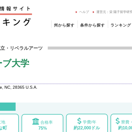
ヘルプ
運営元：栄 陽子留学研
州から探す
条件から探す
ランキング
・オリーブ大学の留学情報
私立
・リベラルアーツ
ーブ大学
, NC, 28365 U.S.A.
立地
学費/年
寮費・
合格率
な町
約22,000ドル
約10,
75%