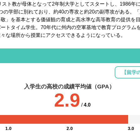
キリスト教が母体となって2年制大学としてスタートし、1986年
つの学部に別れており、約40の専攻と約20の副専攻がある。
尊敬」を基本とする価値観の育成と高水準な高等教育の提供を
ートタイム学生。70年代に州内の空軍基地で教育プログラム
様々な場所から授業にアクセスできるようになっている。
【留学
入学生の高校の成績平均値（GPA）
2.9
/
4.0
1.0
2.0
3.0