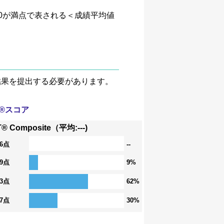
、4.0が満点で表される＜成績平均値
験結果を提出する必要があります。
T®スコア
® Composite（平均:---)
36点
--
29点
9%
23点
62%
17点
30%