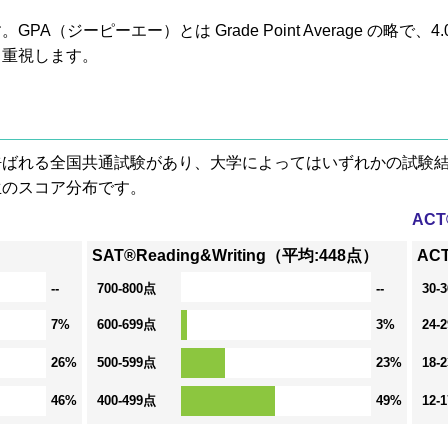
A（ジーピーエー）とは Grade Point Average の略で
も重視します。
® と呼ばれる全国共通試験があり、大学によってはいずれかの試
生のスコア分布です。
AC
SAT®Reading&Writing（平均:448点）
ACT
--
700-800点
--
30-
7%
600-699点
3%
24-
26%
500-599点
23%
18-
46%
400-499点
49%
12-