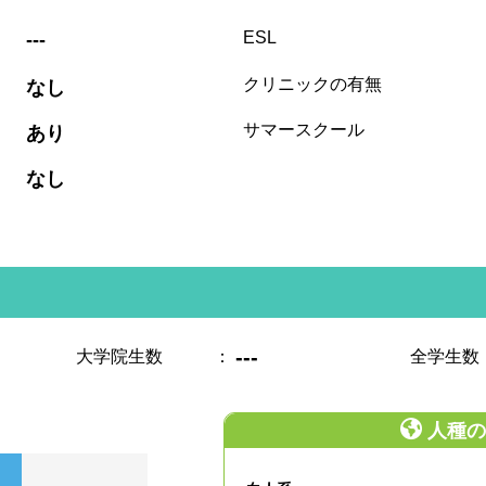
:
ESL
---
:
クリニックの有無
なし
:
サマースクール
あり
:
なし
---
大学院生数
：
全学生数
人種の