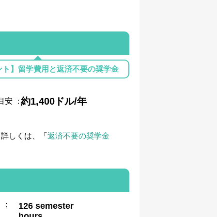
ント】留学費用と返済不要の奨学金
約1,400ドル/年
目安
：
て詳しくは、「
返済不要の奨学金
:
126 semester
hours