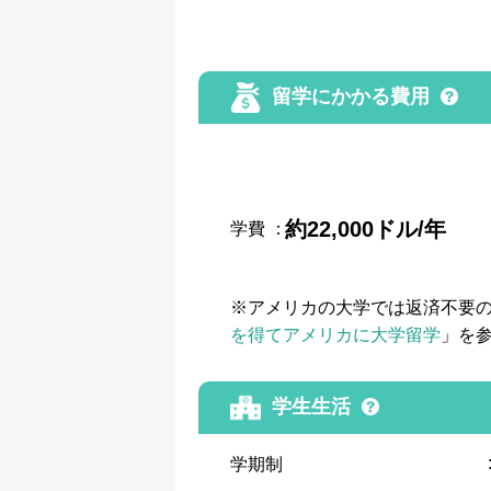
留学にかかる費用
約22,000ドル/年
学費
：
※アメリカの大学では返済不要
を得てアメリカに大学留学
」を
学生生活
学期制