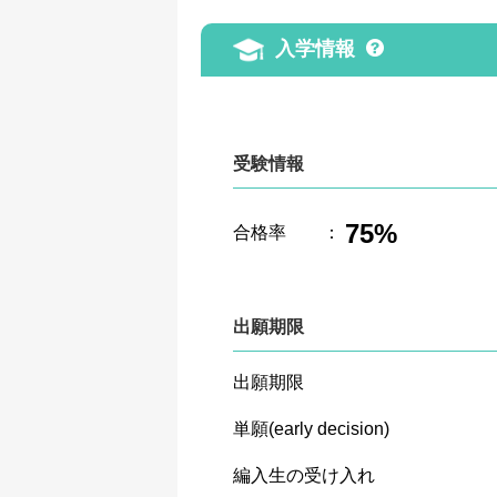
入学情報
受験情報
75%
合格率
：
出願期限
出願期限
単願(early decision)
編入生の受け入れ