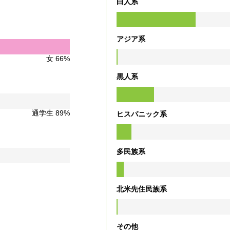
白人系
アジア系
女 66%
黒人系
通学生 89%
ヒスパニック系
多民族系
北米先住民族系
その他