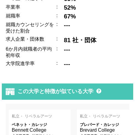
:
52%
卒業率
:
67%
就職率
:
---
就職カウンセリングを
受けた割合
:
求人企業・団体数
81 社・団体
:
---
6か月内就職者の平均
初年収
:
---
大学院進学率
この大学と特徴が似ている大学
私立・ リベラルアーツ
私立・ リベラルアーツ
ベネット・カレッジ
ブレバード・カレッジ
Bennett College
Brevard College