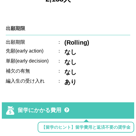
出願期限
(Rolling)
出願期限
：
先願(early action)
：
なし
単願(early decision)
：
なし
補欠の有無
：
なし
編入生の受け入れ
：
あり
留学にかかる費用
【留学のヒント】留学費用と返済不要の奨学金