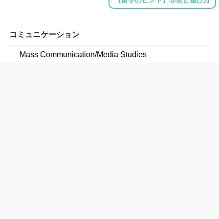
【留学のヒント】専攻と選び方
コミュニケーション
Mass Communication/Media Studies
Photojournalism
教育学
Special Education and Teaching, General
Education/Teaching of Individuals with Hearing
Impairments Including Deafness
Elementary Education and Teaching
Junior High/Intermediate/Middle School Education and
Teaching
Early Childhood Education and Teaching
English/Language Arts Teacher Education
Social Studies Teacher Education