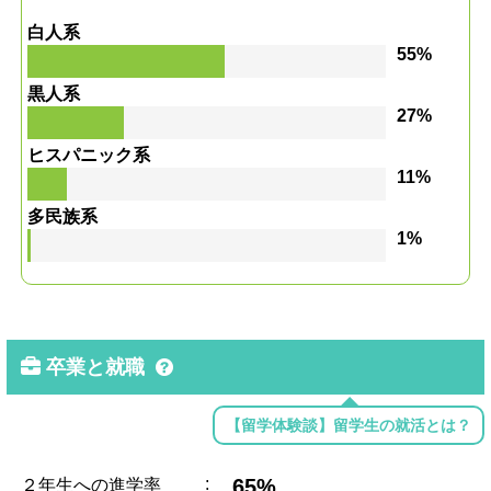
白人系
55%
黒人系
27%
ヒスパニック系
11%
多民族系
1%
卒業と就職
【留学体験談】留学生の就活とは？
:
65%
２年生への進学率