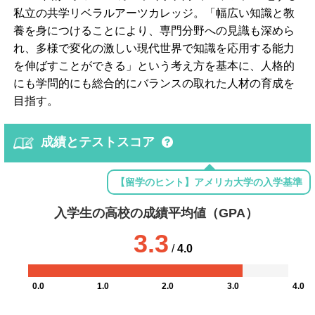
私立の共学リベラルアーツカレッジ。「幅広い知識と教
養を身につけることにより、専門分野への見識も深めら
れ、多様で変化の激しい現代世界で知識を応用する能力
を伸ばすことができる」という考え方を基本に、人格的
にも学問的にも総合的にバランスの取れた人材の育成を
目指す。
成績とテストスコア
【留学のヒント】アメリカ大学の入学基準
入学生の高校の成績平均値（GPA）
3.3
/
4.0
0.0
1.0
2.0
3.0
4.0