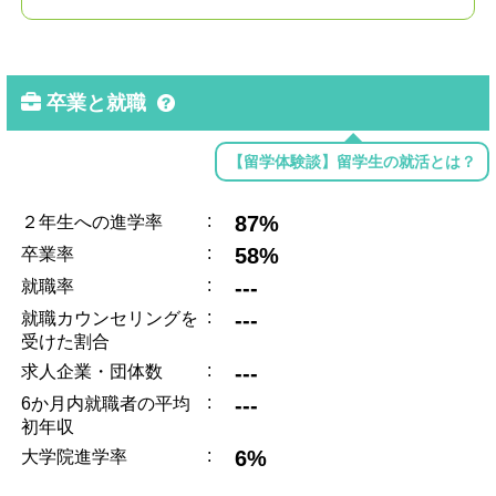
卒業と就職
【留学体験談】留学生の就活とは？
:
87%
２年生への進学率
:
58%
卒業率
:
---
就職率
:
---
就職カウンセリングを
受けた割合
:
---
求人企業・団体数
:
---
6か月内就職者の平均
初年収
:
6%
大学院進学率