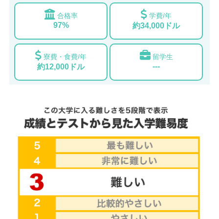
合格率
学費/年
97%
約34,000ドル
寮費・食費/年
留学生
---
約12,000ドル