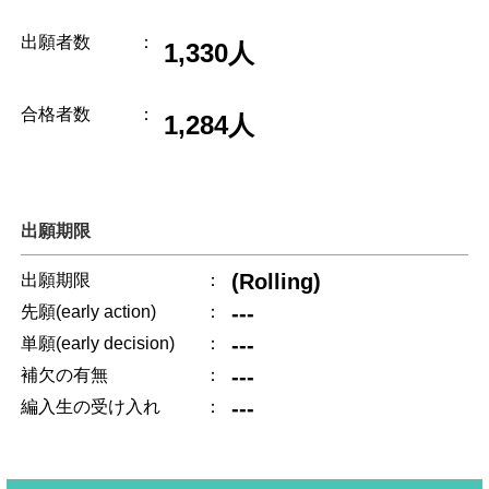
出願者数
：
1,330人
合格者数
：
1,284人
出願期限
(Rolling)
出願期限
：
---
先願(early action)
：
---
単願(early decision)
：
---
補欠の有無
：
---
編入生の受け入れ
：