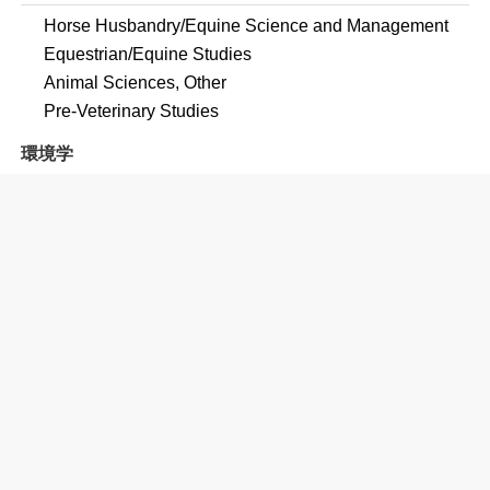
Horse Husbandry/Equine Science and Management
Equestrian/Equine Studies
Animal Sciences, Other
Pre-Veterinary Studies
環境学
Environmental Science
コミュニケーション
Communication, General
Mass Communication/Media Studies
コンピュータ
Computer Science
教育学
Education, General