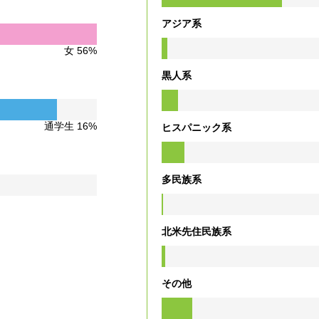
アジア系
女 56%
黒人系
通学生 16%
ヒスパニック系
多民族系
北米先住民族系
その他