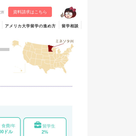
資料請求はこちら
究所
アメリカ大学留学の進め方
留学相談
食費/年
留学生
000ドル
2%