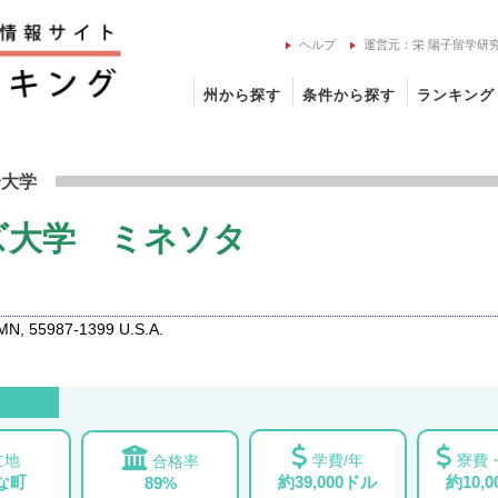
ヘルプ
運営元：栄 陽子留学研
州から探す
条件から探す
ランキング
メリーズ大学 ミネソタの留学情報
合大学
ズ大学 ミネソタ
MN, 55987-1399 U.S.A.
立地
学費/年
寮費・
合格率
な町
約39,000ドル
約10,
89%