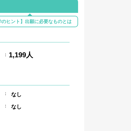
学のヒント】出願に必要なものとは
1,199人
：
：
なし
：
なし