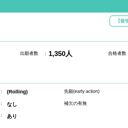
【留
1,350人
出願者数
：
合格者数
：
(Rolling)
先願(early action)
：
補欠の有無
なし
：
あり