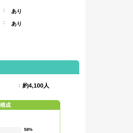
:
あり
:
あり
約4,100人
：
構成
58%