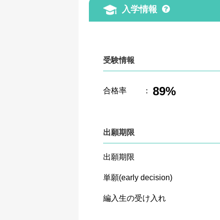
入学情報
受験情報
89%
合格率
：
出願期限
出願期限
単願(early decision)
編入生の受け入れ