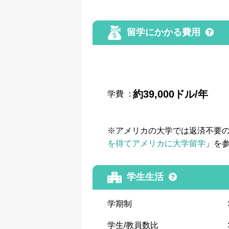
留学にかかる費用
約39,000ドル/年
学費
：
※アメリカの大学では返済不要
を得てアメリカに大学留学
」を
学生生活
学期制
学生/教員数比