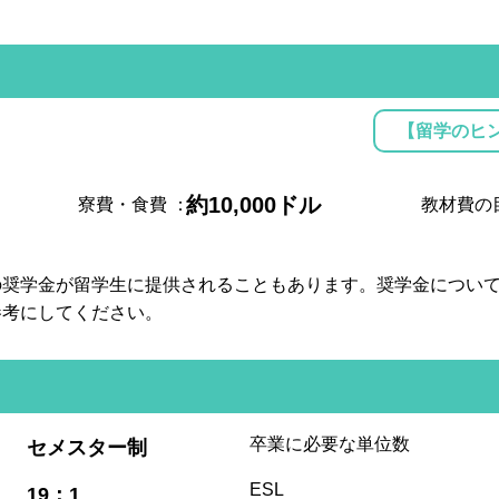
【留学のヒ
約10,000ドル
寮費・食費
：
教材費の
の奨学金が留学生に提供されることもあります。奨学金につい
参考にしてください。
:
卒業に必要な単位数
セメスター制
:
ESL
19：1