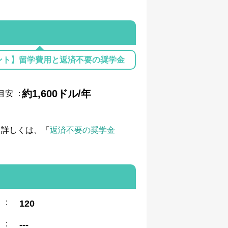
ント】留学費用と返済不要の奨学金
約1,600ドル/年
目安
：
て詳しくは、「
返済不要の奨学金
:
120
:
---