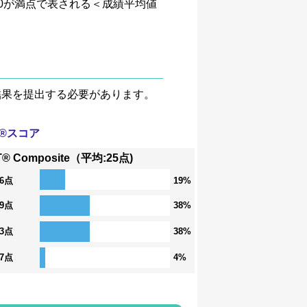
、4.0が満点で表される＜成績平均値
験結果を提出する必要があります。
T®スコア
T® Composite（平均:25点)
36点
19%
29点
38%
23点
38%
17点
4%