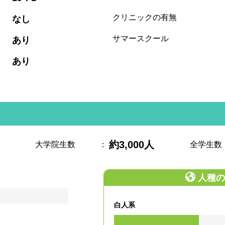
:
クリニックの有無
なし
:
サマースクール
あり
:
あり
約3,000人
大学院生数
：
全学生数
人種の
白人系