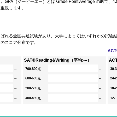
A（ジーピーエー）とは Grade Point Average の略で
も重視します。
® と呼ばれる全国共通試験があり、大学によってはいずれかの試
生のスコア分布です。
AC
SAT®Reading&Writing（平均:---）
AC
--
700-800点
--
30-
--
600-699点
--
24-
--
500-599点
--
18-
--
400-499点
--
12-