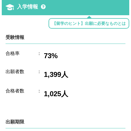
入学情報
【留学のヒント】出願に必要なものとは
受験情報
合格率
：
73%
出願者数
：
1,399人
合格者数
：
1,025人
出願期限