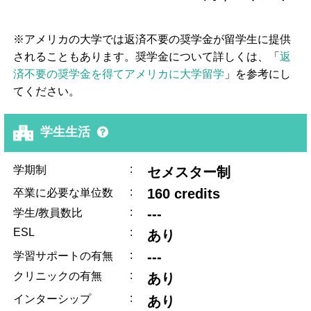
※アメリカの大学では返済不要の奨学金が留学生に提供
されることもあります。奨学金について詳しくは、「
返
済不要の奨学金を得てアメリカに大学留学
」を参考にし
てください。
学生生活
:
学期制
セメスター制
:
160 credits
卒業に必要な単位数
:
---
学生/教員数比
ESL
:
あり
:
---
学習サポートの有無
:
クリニックの有無
あり
:
インターシップ
あり