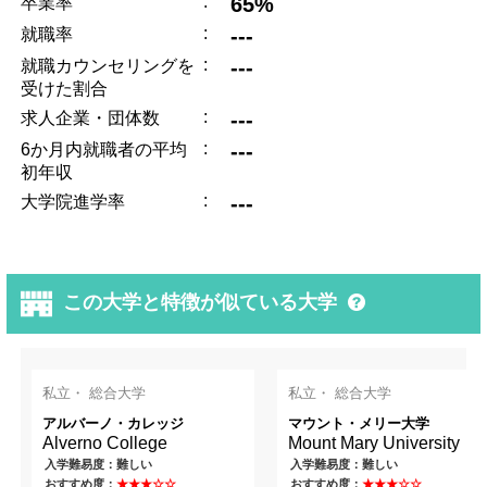
:
65%
卒業率
:
---
就職率
:
---
就職カウンセリングを
受けた割合
:
---
求人企業・団体数
:
---
6か月内就職者の平均
初年収
:
---
大学院進学率
この大学と特徴が似ている大学
私立・ 総合大学
私立・ 総合大学
アルバーノ・カレッジ
マウント・メリー大学
Alverno College
Mount Mary University
入学難易度：難しい
入学難易度：難しい
おすすめ度：
★★★☆☆
おすすめ度：
★★★☆☆