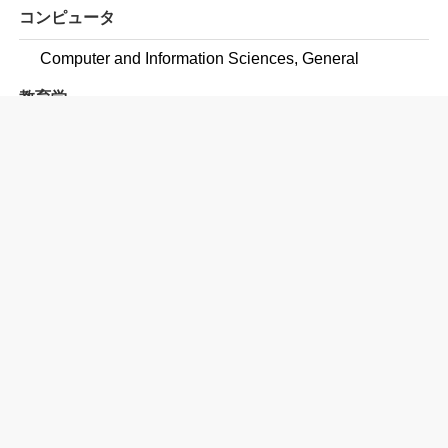
コンピュータ
Computer and Information Sciences, General
教育学
Education, General
Elementary Education and Teaching
Art Teacher Education
Business and Innovation/Entrepreneurship Teacher
Education
English/Language Arts Teacher Education
Technology Teacher Education/Industrial Arts Teacher
Education
Mathematics Teacher Education
Music Teacher Education
Science Teacher Education/General Science Teacher
Education
Social Studies Teacher Education