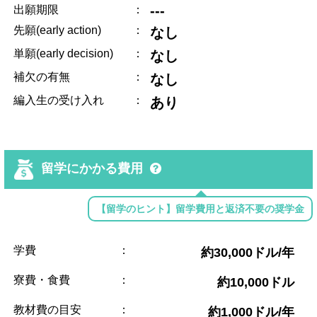
---
出願期限
：
先願(early action)
：
なし
単願(early decision)
：
なし
補欠の有無
：
なし
編入生の受け入れ
：
あり
留学にかかる費用
【留学のヒント】留学費用と返済不要の奨学金
学費
：
約30,000ドル/年
寮費・食費
：
約10,000ドル
教材費の目安
：
約1,000ドル/年