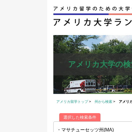
アメリカ大学の検
アメリカ留学トップ
>
州から検索
>
アメリ
選択した検索条件
・マサチューセッツ州(MA)