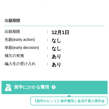
出願期限
出願期限
：
12月1日
先願(early action)
：
なし
単願(early decision)
：
なし
補欠の有無
：
あり
編入生の受け入れ
：
あり
留学にかかる費用
【留学のヒント】留学費用と返済不要の奨学金