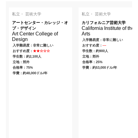
私立・ 芸術大学
私立・ 芸術大学
アートセンター・カレッジ・オ
カリフォルニア芸術大学
California Institute of the
ブ・デザイン
Art Center College of
Arts
Design
入学難易度：非常に難しい
入学難易度：非常に難しい
おすすめ度：
---
おすすめ度：
★★☆☆☆
学生数：約900人
学生数：約2,100人
立地：郊外
立地：郊外
合格率：25%
合格率：75%
学費：約53,000ドル/年
学費：約48,000ドル/年