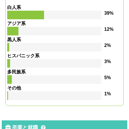
白人系
39%
アジア系
12%
黒人系
2%
ヒスパニック系
3%
多民族系
5%
その他
1%
卒業と就職