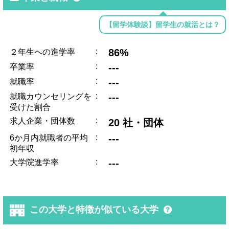
【留学体験談】留学生の就活とは？
:
86%
２年生への進学率
:
---
卒業率
:
---
就職率
:
---
就職カウンセリングを
受けた割合
:
求人企業・団体数
20 社・団体
:
---
6か月内就職者の平均
初年収
:
---
大学院進学率
この大学と特徴が似ている大学