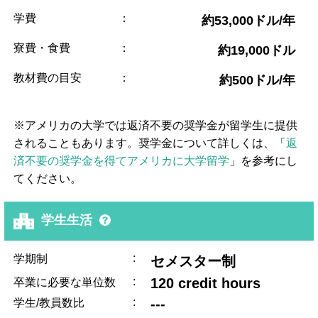
学費
：
約53,000ドル/年
寮費・食費
：
約19,000ドル
教材費の目安
：
約500ドル/年
※アメリカの大学では返済不要の奨学金が留学生に提供
されることもあります。奨学金について詳しくは、「
返
済不要の奨学金を得てアメリカに大学留学
」を参考にし
てください。
学生生活
:
学期制
セメスター制
:
120 credit hours
卒業に必要な単位数
:
---
学生/教員数比