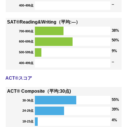
--
400-499点
SAT®Reading&Writing（平均:---）
38%
700-800点
50%
600-699点
9%
500-599点
--
400-499点
ACT®スコア
ACT® Composite（平均:30点)
55%
30-36点
39%
24-29点
4%
18-23点