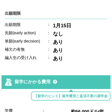
出願期限
出願期限
：
1月15日
先願(early action)
：
なし
単願(early decision)
：
あり
補欠の有無
：
あり
編入生の受け入れ
：
あり
留学にかかる費用
【留学のヒント】留学費用と返済不要の奨学金
学費
：
約56,000ドル/年