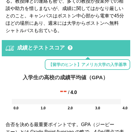
る。教授陣との連絡も密で、多くの教授が授業外での相
談や助力を惜しまないが、成績に関してはかなり厳しい
とのこと。キャンパスはボストン中心部から電車で45分
ほどの場所にあり、週末には大学からボストンへ無料
シャトルバスも出ている。
成績とテストスコア
【留学のヒント】アメリカ大学の入学基準
入学生の高校の成績平均値（GPA）
--
/
4.0
0.0
1.0
2.0
3.0
4.0
合否を決める最重要ポイントです。GPA（ジーピー
エー）とは Grade Point Average の略で、4.0が満点で表