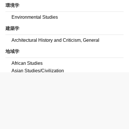
環境学
Environmental Studies
建築学
Architectural History and Criticism, General
地域学
African Studies
Asian Studies/Civilization
Russian, Central European, East European and
Eurasian Studies
Latin American Studies
Near and Middle Eastern Studies
Chinese Studies
African-American/Black Studies
民俗学・女性学・ジェンダー研究