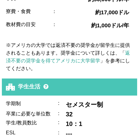
寮費・食費
：
約17,000ドル
教材費の目安
：
約1,000ドル/年
※アメリカの大学では返済不要の奨学金が留学生に提供
されることもあります。奨学金について詳しくは、「
返
済不要の奨学金を得てアメリカに大学留学
」を参考にし
てください。
学生生活
:
学期制
セメスター制
:
32
卒業に必要な単位数
:
学生/教員数比
10：1
ESL
:
---