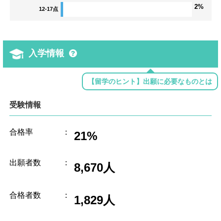
2%
12-17点
入学情報
【留学のヒント】出願に必要なものとは
受験情報
合格率
：
21%
出願者数
：
8,670人
合格者数
：
1,829人