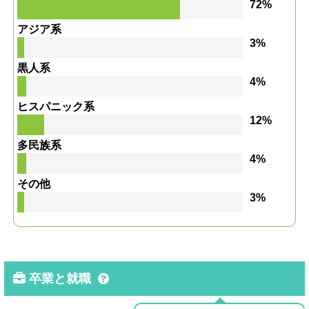
72%
アジア系
3%
黒人系
4%
ヒスパニック系
12%
多民族系
4%
その他
3%
卒業と就職