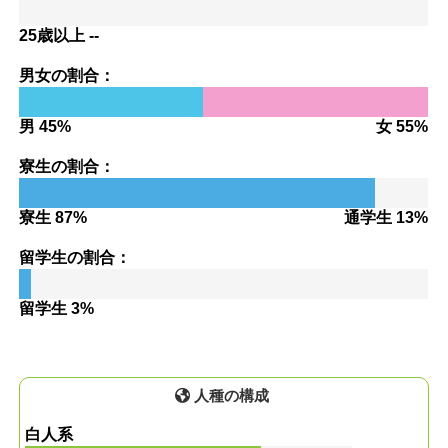
25歳以上 --
男女の割合：
男 45%
女 55%
寮生の割合：
寮生 87%
通学生 13%
留学生の割合：
留学生 3%
人種の構成
白人系