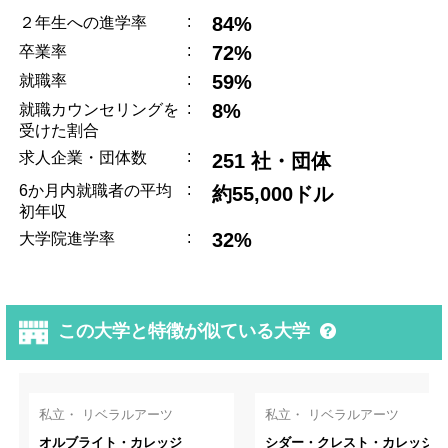
:
84%
２年生への進学率
:
72%
卒業率
:
59%
就職率
:
8%
就職カウンセリングを
受けた割合
:
求人企業・団体数
251 社・団体
:
6か月内就職者の平均
約55,000ドル
初年収
:
32%
大学院進学率
この大学と特徴が似ている大学
私立・ リベラルアーツ
私立・ リベラルアーツ
オルブライト・カレッジ
シダー・クレスト・カレッジ