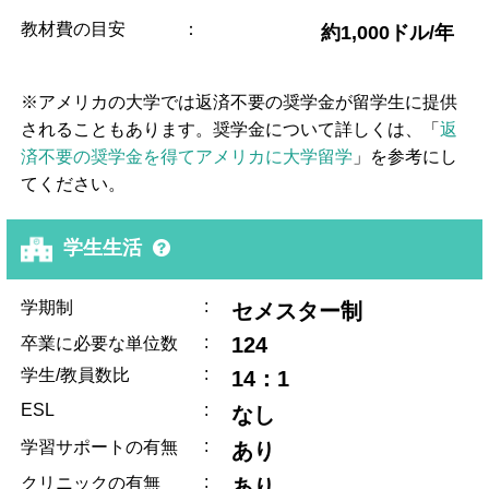
教材費の目安
：
約1,000ドル/年
※アメリカの大学では返済不要の奨学金が留学生に提供
されることもあります。奨学金について詳しくは、「
返
済不要の奨学金を得てアメリカに大学留学
」を参考にし
てください。
学生生活
:
学期制
セメスター制
:
124
卒業に必要な単位数
:
学生/教員数比
14：1
ESL
:
なし
:
学習サポートの有無
あり
:
クリニックの有無
あり