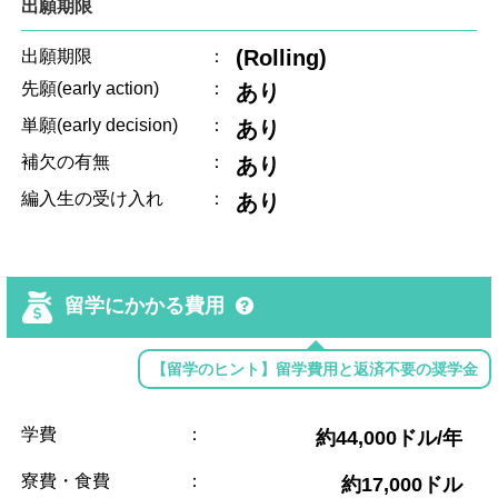
出願期限
(Rolling)
出願期限
：
先願(early action)
：
あり
単願(early decision)
：
あり
補欠の有無
：
あり
編入生の受け入れ
：
あり
留学にかかる費用
【留学のヒント】留学費用と返済不要の奨学金
学費
：
約44,000ドル/年
寮費・食費
：
約17,000ドル