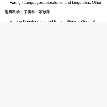
Foreign Languages, Literatures, and Linguistics, Other
消費科学・栄養学・家族学
Human Development and Family Studies, General
Child Development
Family and Community Services
Human Development, Family Studies, and Related
Services, Other
文学
English Language and Literature, General
Creative Writing
リベラルアーツ
Liberal Arts and Sciences/Liberal Studies
General Studies
生命科学