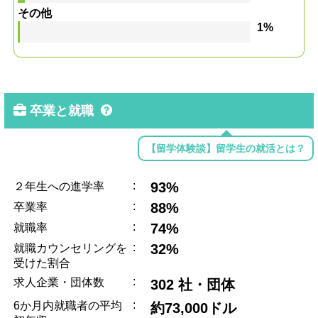
その他
1%
卒業と就職
【留学体験談】留学生の就活とは？
:
93%
２年生への進学率
:
88%
卒業率
:
74%
就職率
:
32%
就職カウンセリングを
受けた割合
:
求人企業・団体数
302 社・団体
:
6か月内就職者の平均
約73,000ドル