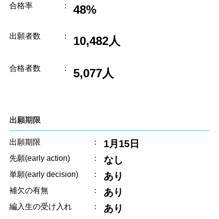
合格率
：
48%
出願者数
：
10,482人
合格者数
：
5,077人
出願期限
出願期限
：
1月15日
先願(early action)
：
なし
単願(early decision)
：
あり
補欠の有無
：
あり
編入生の受け入れ
：
あり