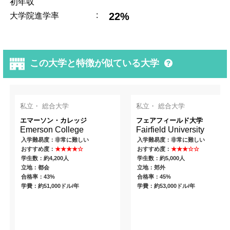
初年収
:
22%
大学院進学率
この大学と特徴が似ている大学
私立・ 総合大学
私立・ 総合大学
エマーソン・カレッジ
フェアフィールド大学
Emerson College
Fairfield University
入学難易度：非常に難しい
入学難易度：非常に難しい
おすすめ度：
★★★★☆
おすすめ度：
★★★☆☆
学生数：約4,200人
学生数：約5,000人
立地：都会
立地：郊外
合格率：43%
合格率：45%
学費：約51,000ドル/年
学費：約53,000ドル/年