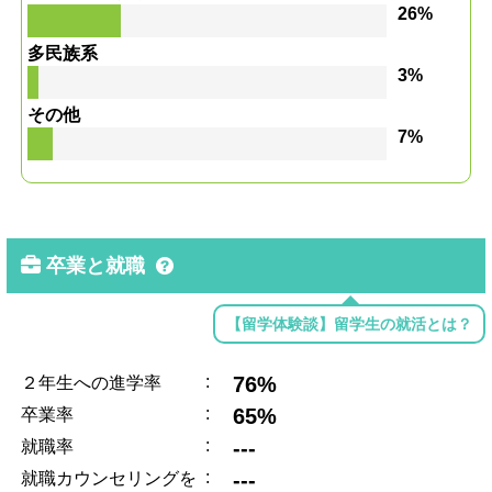
26%
多民族系
3%
その他
7%
卒業と就職
【留学体験談】留学生の就活とは？
:
76%
２年生への進学率
:
65%
卒業率
:
---
就職率
:
---
就職カウンセリングを