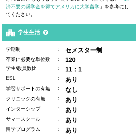
済不要の奨学金を得てアメリカに大学留学
」を参考にし
てください。
学生生活
:
学期制
セメスター制
:
120
卒業に必要な単位数
:
学生/教員数比
11：1
ESL
:
あり
:
学習サポートの有無
なし
:
クリニックの有無
あり
:
インターシップ
あり
:
サマースクール
あり
:
留学プログラム
あり