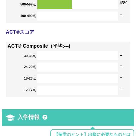
43%
500-599点
--
400-499点
ACT®スコア
ACT® Composite（平均:---)
--
30-36点
--
24-29点
--
18-23点
--
12-17点
入学情報
【留学のヒント】出願に必要なものとは