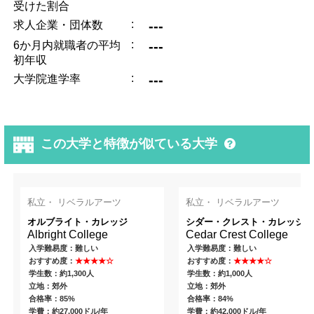
受けた割合
:
---
求人企業・団体数
:
---
6か月内就職者の平均
初年収
:
---
大学院進学率
この大学と特徴が似ている大学
私立・ リベラルアーツ
私立・ リベラルアーツ
オルブライト・カレッジ
シダー・クレスト・カレッジ
Albright College
Cedar Crest College
入学難易度：難しい
入学難易度：難しい
おすすめ度：
★★★★☆
おすすめ度：
★★★★☆
学生数：約1,300人
学生数：約1,000人
立地：郊外
立地：郊外
合格率：85%
合格率：84%
学費：約27,000ドル/年
学費：約42,000ドル/年