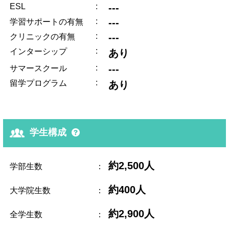
ESL
:
---
:
---
学習サポートの有無
:
---
クリニックの有無
:
インターシップ
あり
:
---
サマースクール
:
留学プログラム
あり
学生構成
約2,500人
学部生数
：
約400人
大学院生数
：
約2,900人
全学生数
：