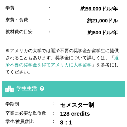
学費
：
約56,000ドル/年
寮費・食費
：
約21,000ドル
教材費の目安
：
約800ドル/年
※アメリカの大学では返済不要の奨学金が留学生に提供
されることもあります。奨学金について詳しくは、「
返
済不要の奨学金を得てアメリカに大学留学
」を参考にし
てください。
学生生活
:
学期制
セメスター制
:
128 credits
卒業に必要な単位数
:
学生/教員数比
8：1