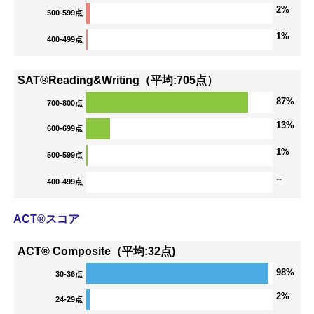
2%
500-599点
1%
400-499点
SAT®Reading&Writing（平均:705点）
87%
700-800点
13%
600-699点
1%
500-599点
--
400-499点
ACT®スコア
ACT® Composite（平均:32点)
98%
30-36点
2%
24-29点