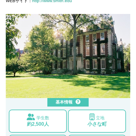
WEBサイト：
http://www.smith.edu
基本情報
学生数
立地
約2,500人
小さな町