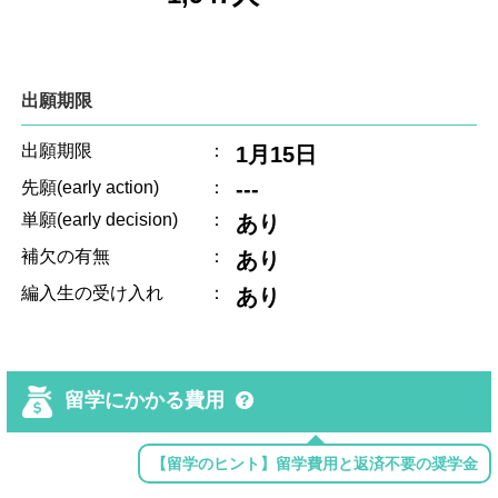
出願期限
出願期限
：
1月15日
---
先願(early action)
：
単願(early decision)
：
あり
補欠の有無
：
あり
編入生の受け入れ
：
あり
留学にかかる費用
【留学のヒント】留学費用と返済不要の奨学金