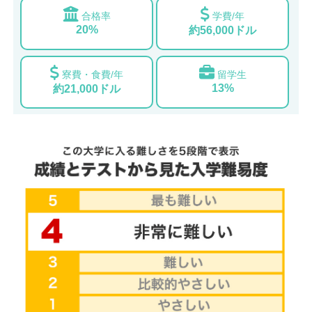
合格率
学費/年
20%
約56,000ドル
寮費・食費/年
留学生
13%
約21,000ドル