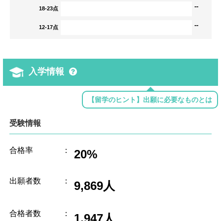
--
18-23点
--
12-17点
入学情報
【留学のヒント】出願に必要なものとは
受験情報
合格率
：
20%
出願者数
：
9,869人
合格者数
：
1,947人