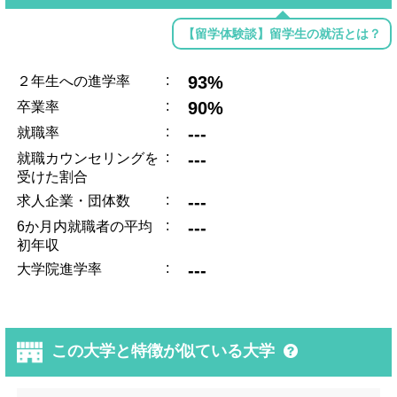
【留学体験談】留学生の就活とは？
:
93%
２年生への進学率
:
90%
卒業率
:
---
就職率
:
---
就職カウンセリングを
受けた割合
:
---
求人企業・団体数
:
---
6か月内就職者の平均
初年収
:
---
大学院進学率
この大学と特徴が似ている大学