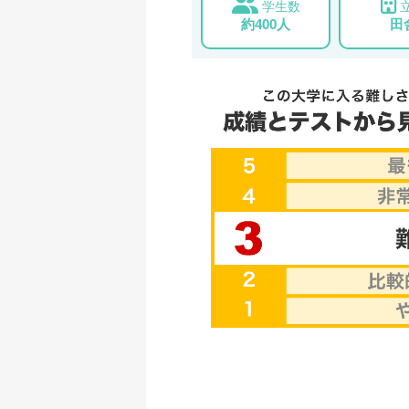
学生数
約400人
田