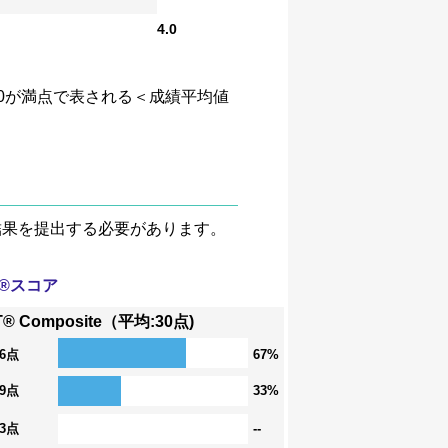
4.0
、4.0が満点で表される＜成績平均値
験結果を提出する必要があります。
T®スコア
T® Composite（平均:30点)
36点
67%
29点
33%
23点
--