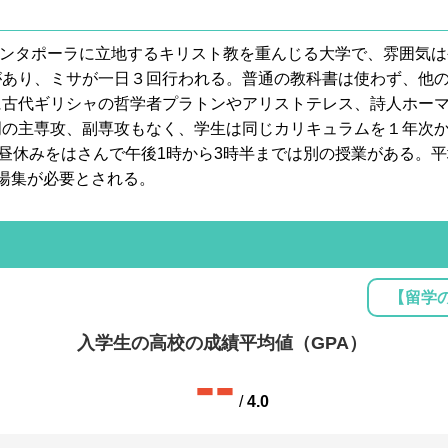
街サンタポーラに立地するキリスト教を重んじる大学で、雰囲気
があり、ミサが一日３回行われる。普通の教科書は使わず、他
古代ギリシャの哲学者プラトンやアリストテレス、詩人ホーマ
門の主専攻、副専攻もなく、学生は同じカリキュラムを１年次
ら昼休みをはさんで午後1時から3時半までは別の授業がある。
湯集が必要とされる。
【留学
入学生の高校の成績平均値（GPA）
--
/
4.0