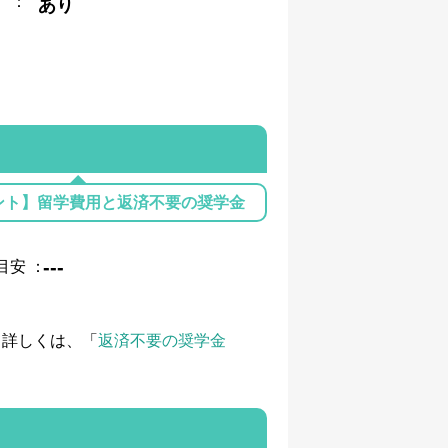
：
あり
ント】留学費用と返済不要の奨学金
---
目安
：
て詳しくは、「
返済不要の奨学金