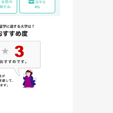
食費/年
留学生
000ドル
4%