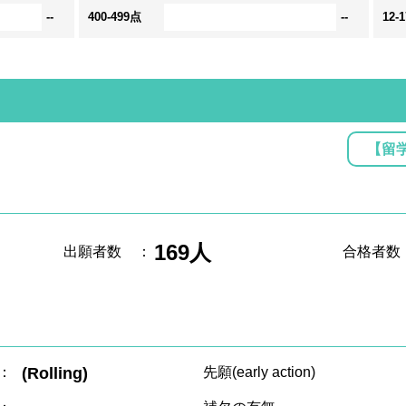
--
400-499点
--
12-
【留
169人
出願者数
：
合格者数
：
(Rolling)
先願(early action)