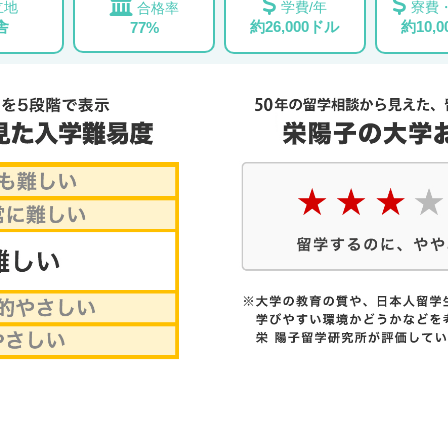
立地
学費/年
寮費・
合格率
舎
約26,000ドル
約10,
77%