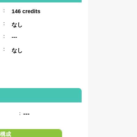
:
146 credits
:
なし
:
---
:
なし
---
：
構成