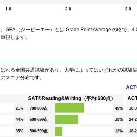
1.0
2.0
3.0
A（ジーピーエー）とは Grade Point Average の略で
も重視します。
® と呼ばれる全国共通試験があり、大学によってはいずれかの試
生のスコア分布です。
AC
SAT®Reading&Writing（平均:680点）
AC
21%
700-800点
49%
30-
44%
600-699点
39%
24-
35%
500-599点
12%
18-