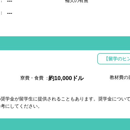
：
---
補欠の有無
：
---
【留学のヒ
約10,000ドル
教材費の
寮費・食費
：
の奨学金が留学生に提供されることもあります。奨学金につい
参考にしてください。