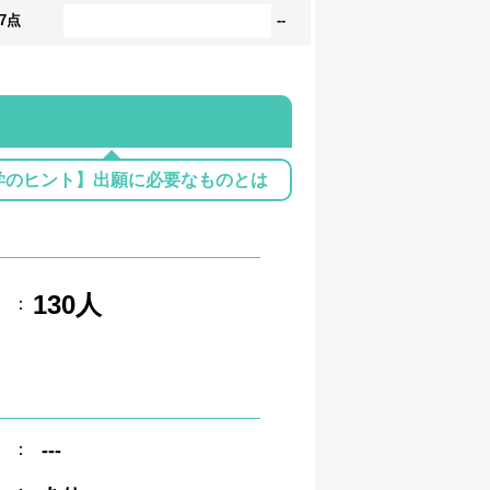
17点
--
学のヒント】出願に必要なものとは
130人
：
：
---