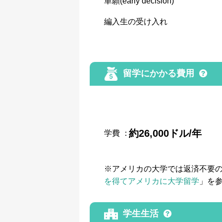
単願(early decision)
編入生の受け入れ
留学にかかる費用
約26,000ドル/年
学費
：
※アメリカの大学では返済不要
を得てアメリカに大学留学
」を
学生生活