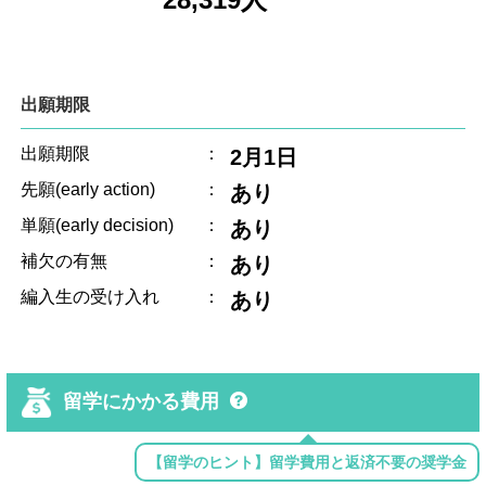
出願期限
出願期限
：
2月1日
先願(early action)
：
あり
単願(early decision)
：
あり
補欠の有無
：
あり
編入生の受け入れ
：
あり
留学にかかる費用
【留学のヒント】留学費用と返済不要の奨学金