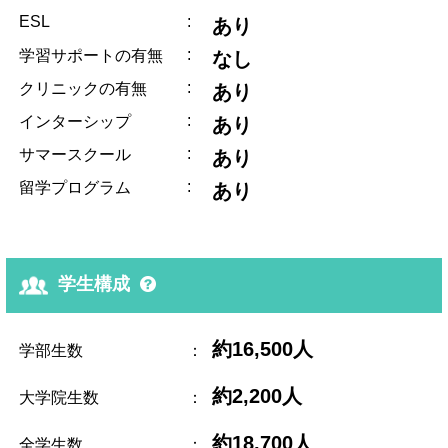
ESL
:
あり
:
学習サポートの有無
なし
:
クリニックの有無
あり
:
インターシップ
あり
:
サマースクール
あり
:
留学プログラム
あり
学生構成
約16,500人
学部生数
：
約2,200人
大学院生数
：
約18,700人
全学生数
：