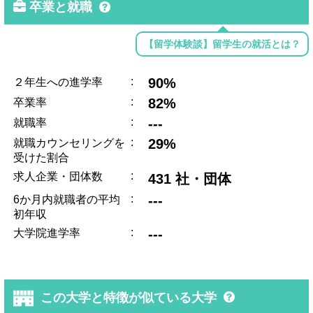
卒業と就職
【留学体験談】留学生の就活とは？
:
90%
２年生への進学率
:
82%
卒業率
:
---
就職率
:
29%
就職カウンセリングを
受けた割合
:
求人企業・団体数
431 社・団体
:
---
6か月内就職者の平均
初年収
:
---
大学院進学率
この大学と特徴が似ている大学