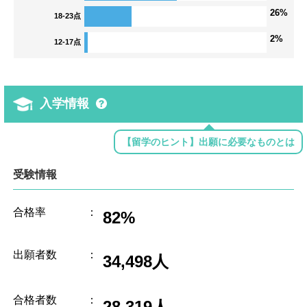
26%
18-23点
2%
12-17点
入学情報
【留学のヒント】出願に必要なものとは
受験情報
合格率
：
82%
出願者数
：
34,498人
合格者数
：
28,319人