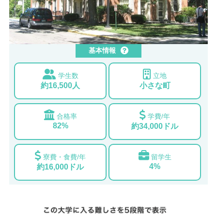
基本情報
学生数
立地
約16,500人
小さな町
合格率
学費/年
82%
約34,000ドル
寮費・食費/年
留学生
4%
約16,000ドル