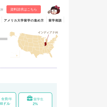
資料請求はこちら
究所
アメリカ大学留学の進め方
留学相談
食費/年
留学生
000ドル
2%