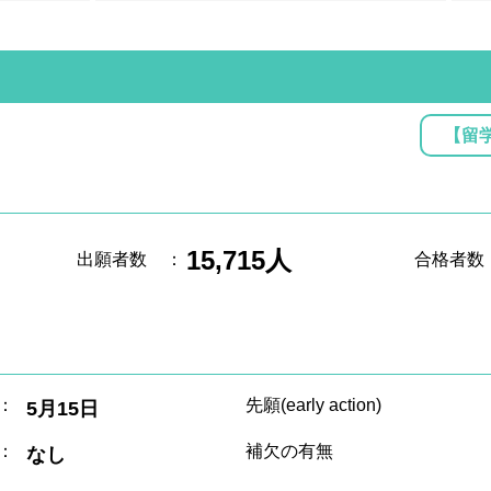
【留
15,715人
出願者数
：
合格者数
：
先願(early action)
5月15日
：
補欠の有無
なし