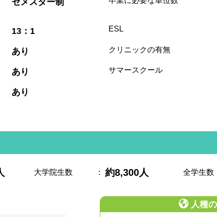
卒業に必要な単位数
セメスター制
:
ESL
13：1
:
クリニックの有無
あり
:
サマースクール
あり
:
あり
人
約8,300人
大学院生数
：
全学生数
人種の