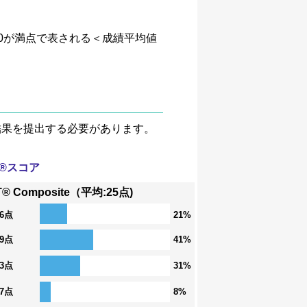
、4.0が満点で表される＜成績平均値
験結果を提出する必要があります。
T®スコア
T® Composite（平均:25点)
36点
21%
29点
41%
23点
31%
17点
8%