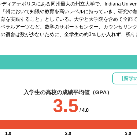
ナポリスにある同州最大の州立大学で、Indiana University とP
は「州において知識や教育を高いレベルに持っていき、研究や
育を実践すること」としている。大学と大学院を含めて全部で
リベラルアーツなど。数学のサポートセンター、カウンセリン
内の宿舎は数が少ないために、全学生の約3％しか入れず、残り
【留学
入学生の高校の成績平均値（GPA）
3.5
/
4.0
1.0
2.0
3.0