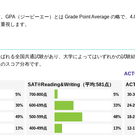
A（ジーピーエー）とは Grade Point Average の略で
も重視します。
® と呼ばれる全国共通試験があり、大学によってはいずれかの試
生のスコア分布です。
AC
SAT®Reading&Writing（平均:581点）
AC
5%
700-800点
5%
30-
30%
600-699点
33%
24-
49%
500-599点
48%
18-
13%
400-499点
13%
12-