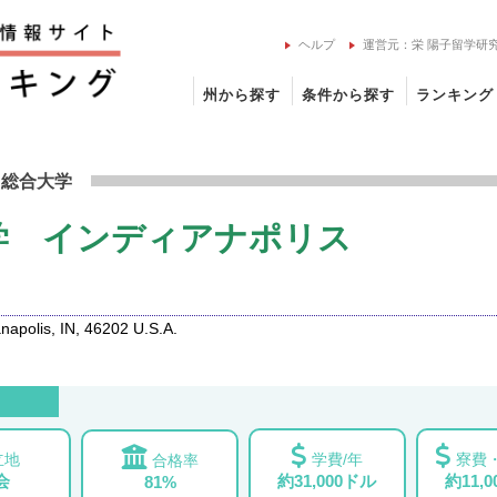
ヘルプ
運営元：栄 陽子留学研
州から探す
条件から探す
ランキング
アナ大学 インディアナポリスの留学情報
・総合大学
学 インディアナポリス
apolis, IN, 46202 U.S.A.
立地
学費/年
寮費・
合格率
会
約31,000ドル
約11,
81%