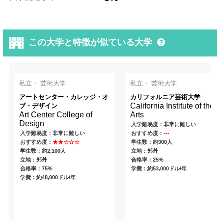
この大学と特徴が似ている大学
私立・ 芸術大学
私立・ 芸術大学
アートセンター・カレッジ・オ
カリフォルニア芸術大学
California Institute of the
ブ・デザイン
Art Center College of
Arts
Design
入学難易度：非常に難しい
入学難易度：非常に難しい
おすすめ度：
---
おすすめ度：
★★☆☆☆
学生数：約900人
学生数：約2,100人
立地：郊外
立地：郊外
合格率：25%
合格率：75%
学費：約53,000ドル/年
学費：約48,000ドル/年