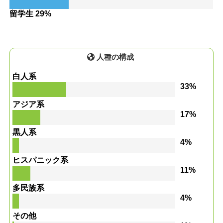
留学生 29%
人種の構成
白人系
33%
アジア系
17%
黒人系
4%
ヒスパニック系
11%
多民族系
4%
その他