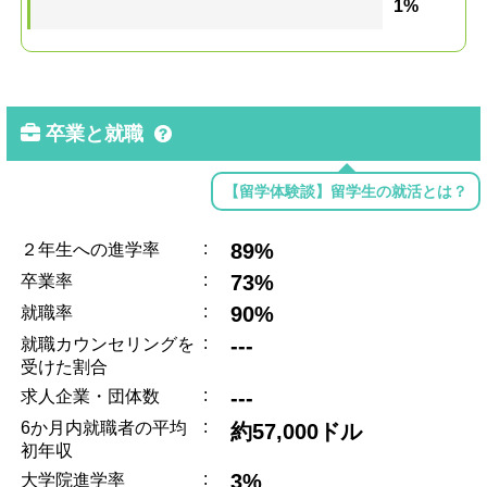
1%
卒業と就職
【留学体験談】留学生の就活とは？
:
89%
２年生への進学率
:
73%
卒業率
:
90%
就職率
:
---
就職カウンセリングを
受けた割合
:
---
求人企業・団体数
:
6か月内就職者の平均
約57,000ドル
初年収
:
3%
大学院進学率