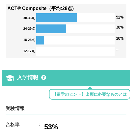
ACT® Composite（平均:28点)
52%
30-36点
38%
24-29点
10%
18-23点
--
12-17点
入学情報
【留学のヒント】出願に必要なものとは
受験情報
合格率
：
53%