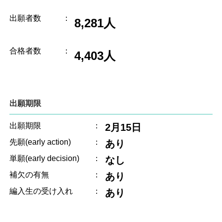
出願者数
：
8,281人
合格者数
：
4,403人
出願期限
出願期限
：
2月15日
先願(early action)
：
あり
単願(early decision)
：
なし
補欠の有無
：
あり
編入生の受け入れ
：
あり