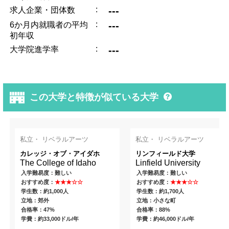
:
---
求人企業・団体数
:
---
6か月内就職者の平均
初年収
:
---
大学院進学率
この大学と特徴が似ている大学
私立・ リベラルアーツ
私立・ リベラルアーツ
カレッジ・オブ・アイダホ
リンフィールド大学
The College of Idaho
Linfield University
入学難易度：難しい
入学難易度：難しい
おすすめ度：
★★★☆☆
おすすめ度：
★★★☆☆
学生数：約1,000人
学生数：約1,700人
立地：郊外
立地：小さな町
合格率：47%
合格率：88%
学費：約33,000ドル/年
学費：約46,000ドル/年