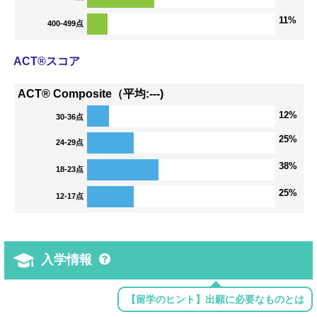
11%
400-499点
ACT®スコア
ACT® Composite（平均:---)
12%
30-36点
25%
24-29点
38%
18-23点
25%
12-17点
入学情報
【留学のヒント】出願に必要なものとは