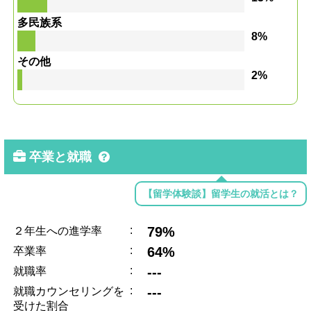
多民族系
8%
その他
2%
卒業と就職
【留学体験談】留学生の就活とは？
:
79%
２年生への進学率
:
64%
卒業率
:
---
就職率
:
---
就職カウンセリングを
受けた割合