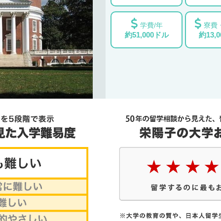
学費/年
寮費
約51,000ドル
約13,