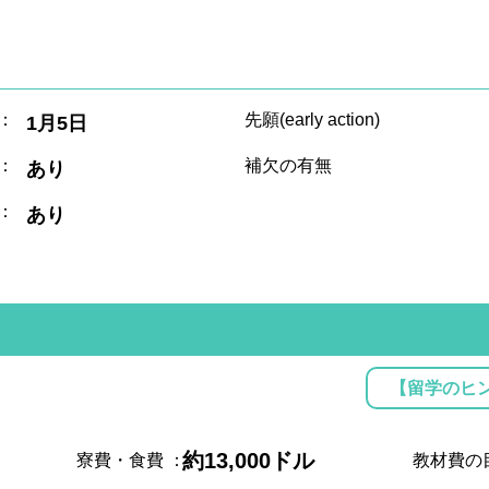
：
先願(early action)
1月5日
：
補欠の有無
あり
：
あり
【留学のヒ
約13,000ドル
寮費・食費
：
教材費の