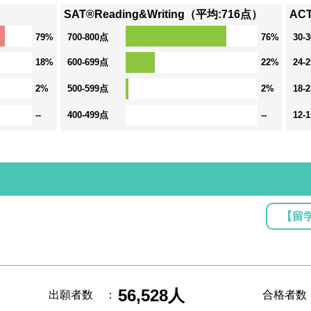
SAT®Reading&Writing（平均:716点）
AC
79%
700-800点
76%
30-
18%
600-699点
22%
24-
2%
500-599点
2%
18-
--
400-499点
--
12-
【留
56,528人
出願者数
：
合格者数