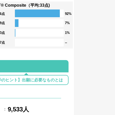
T® Composite（平均:33点)
36点
92%
29点
7%
23点
1%
17点
--
学のヒント】出願に必要なものとは
9,533人
：