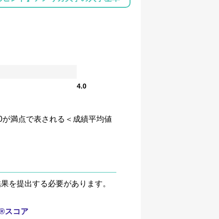
4.0
、4.0が満点で表される＜成績平均値
験結果を提出する必要があります。
T®スコア