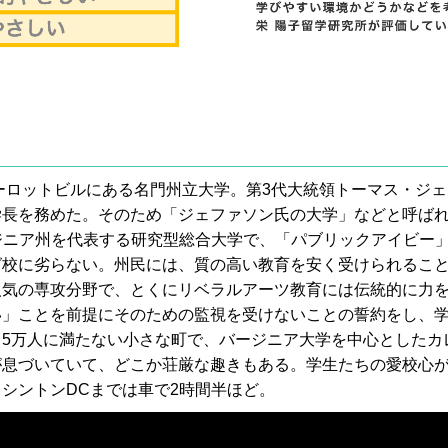
ャーロットビルにある名門州立大学。第3代大統領トーマス・ジ
学長を務めた。そのため「ジェファソン氏の大学」などと呼ば
ジニア州を代表する研究型総合大学で、「パブリックアイビー
グ校に劣らない。州民には、質の高い教育を安く受けられるこ
の専攻分野で、とくにリベラルアーツ教育には伝統的に力を注いでい
い」ことを前提にそのための監視を受けないことの誓約をし、
口5万人に満たない小さな町で、バージニア大学を中心としたカ
が息づいていて、どこか荘厳な趣きもある。学生たちの愛校心
シントンDCまでは車で2時間半ほど。