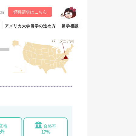
資料請求はこちら
究所
アメリカ大学留学の進め方
留学相談
立地
合格率
外
17%