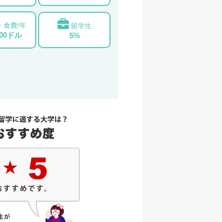
・食費/年
留学生
000ドル
5%