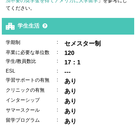
済不要の奨学金を得てアメリカに大学留学
」を参考にし
てください。
学生生活
:
学期制
セメスター制
:
120
卒業に必要な単位数
:
学生/教員数比
17：1
ESL
:
---
:
学習サポートの有無
あり
:
クリニックの有無
あり
:
インターシップ
あり
:
サマースクール
あり
:
留学プログラム
あり