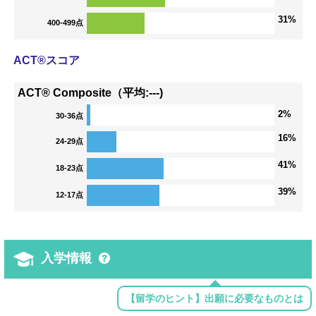
31%
400-499点
ACT®スコア
ACT® Composite（平均:---)
2%
30-36点
16%
24-29点
41%
18-23点
39%
12-17点
入学情報
【留学のヒント】出願に必要なものとは