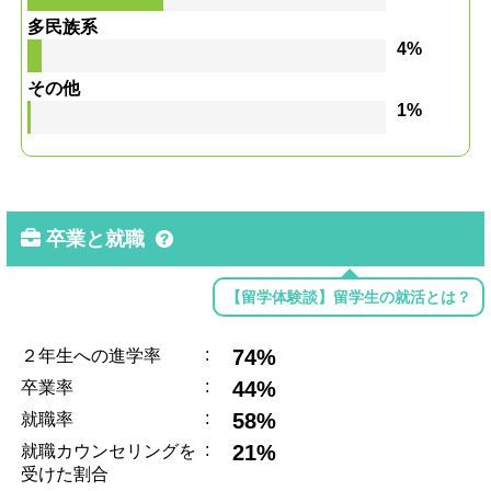
多民族系
4%
その他
1%
卒業と就職
【留学体験談】留学生の就活とは？
:
74%
２年生への進学率
:
44%
卒業率
:
58%
就職率
:
21%
就職カウンセリングを
受けた割合