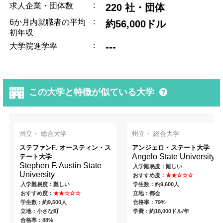
:
求人企業・団体数
220 社・団体
:
6か月内就職者の平均
約56,000ドル
初年収
:
---
大学院進学率
この大学と特徴が似ている大学
州立・ 総合大学
州立・ 総合大学
ステファンF. オースティン・ス
アンジェロ・ステート大学
Angelo State University
テート大学
Stephen F. Austin State
入学難易度：難しい
University
おすすめ度：
★★☆☆☆
入学難易度：難しい
学生数：約9,600人
おすすめ度：
★★☆☆☆
立地：都会
学生数：約9,500人
合格率：79%
立地：小さな町
学費：約18,000ドル/年
合格率：88%