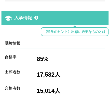
入学情報
【留学のヒント】出願に必要なものとは
受験情報
合格率
：
85%
出願者数
：
17,582人
合格者数
：
15,014人