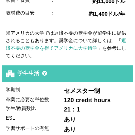
寮費・食費
：
約11,000ドル
教材費の目安
：
約1,400ドル/年
※アメリカの大学では返済不要の奨学金が留学生に提供
されることもあります。奨学金について詳しくは、「
返
済不要の奨学金を得てアメリカに大学留学
」を参考にし
てください。
学生生活
:
学期制
セメスター制
:
120 credit hours
卒業に必要な単位数
:
学生/教員数比
21：1
ESL
:
あり
:
学習サポートの有無
あり