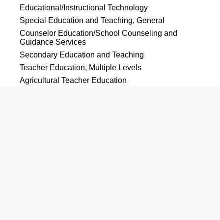
Educational/Instructional Technology
Special Education and Teaching, General
Counselor Education/School Counseling and
Guidance Services
Secondary Education and Teaching
Teacher Education, Multiple Levels
Agricultural Teacher Education
Business and Innovation/Entrepreneurship Teacher
Education
Health Teacher Education
Music Teacher Education
Physical Education Teaching and Coaching
Reading Teacher Education
Sports, Kinesiology, and Physical Education/Fitness,
General
工学
Applied Engineering Technologies/Technicians