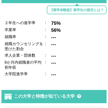
【留学体験談】留学生の就活とは？
:
75%
２年生への進学率
:
56%
卒業率
:
---
就職率
:
---
就職カウンセリングを
受けた割合
:
---
求人企業・団体数
:
---
6か月内就職者の平均
初年収
:
---
大学院進学率
この大学と特徴が似ている大学