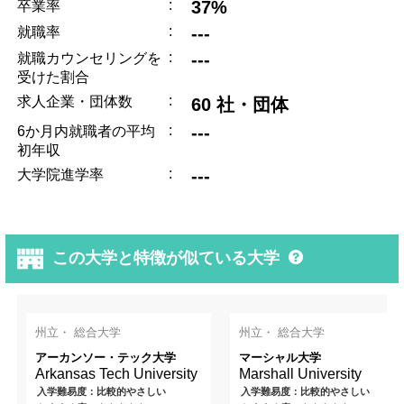
:
37%
卒業率
:
---
就職率
:
---
就職カウンセリングを
受けた割合
:
求人企業・団体数
60 社・団体
:
---
6か月内就職者の平均
初年収
:
---
大学院進学率
この大学と特徴が似ている大学
州立・ 総合大学
州立・ 総合大学
アーカンソー・テック大学
マーシャル大学
Arkansas Tech University
Marshall University
入学難易度：比較的やさしい
入学難易度：比較的やさしい