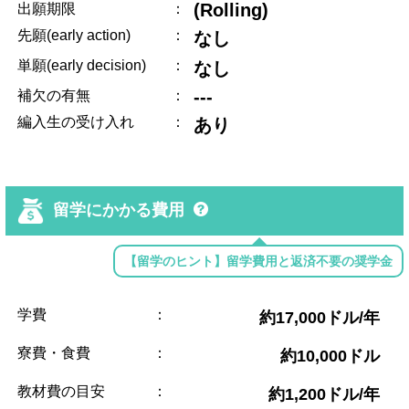
(Rolling)
出願期限
：
先願(early action)
：
なし
単願(early decision)
：
なし
---
補欠の有無
：
編入生の受け入れ
：
あり
留学にかかる費用
【留学のヒント】留学費用と返済不要の奨学金
学費
：
約17,000ドル/年
寮費・食費
：
約10,000ドル
教材費の目安
：
約1,200ドル/年