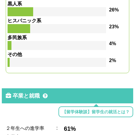
黒人系
26%
ヒスパニック系
23%
多民族系
4%
その他
2%
卒業と就職
【留学体験談】留学生の就活とは？
:
61%
２年生への進学率