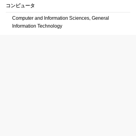
コンピュータ
Computer and Information Sciences, General
Information Technology
サービス・調理学
Culinary Arts/Chef Training
Culinary Arts and Related Services, Other
教育学
Special Education and Teaching, General
Elementary Education and Teaching
Secondary Education and Teaching
Teacher Education, Multiple Levels
Early Childhood Education and Teaching
Art Teacher Education
Music Teacher Education