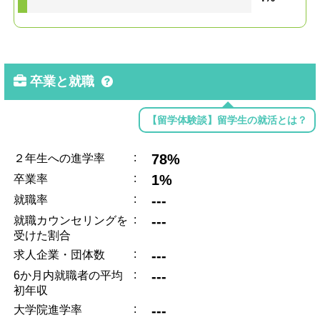
卒業と就職
【留学体験談】留学生の就活とは？
:
78%
２年生への進学率
:
1%
卒業率
:
---
就職率
:
---
就職カウンセリングを
受けた割合
:
---
求人企業・団体数
:
---
6か月内就職者の平均
初年収
:
---
大学院進学率