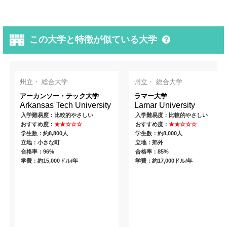
この大学と特徴が似ている大学
州立・ 総合大学
州立・ 総合大学
アーカンソー・テック大学
ラマー大学
Arkansas Tech University
Lamar University
入学難易度：比較的やさしい
入学難易度：比較的やさしい
おすすめ度：
★★☆☆☆
おすすめ度：
★★☆☆☆
学生数：約8,800人
学生数：約8,000人
立地：小さな町
立地：郊外
合格率：96%
合格率：85%
学費：約15,000ドル/年
学費：約17,000ドル/年