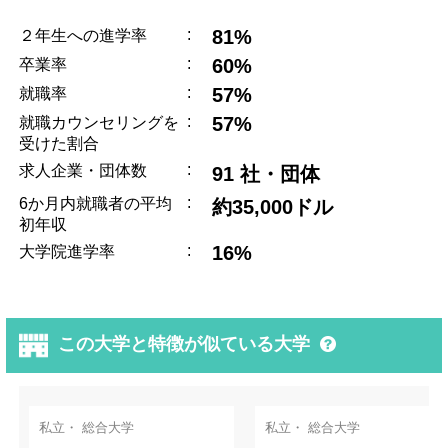
:
81%
２年生への進学率
:
60%
卒業率
:
57%
就職率
:
57%
就職カウンセリングを
受けた割合
:
求人企業・団体数
91 社・団体
:
6か月内就職者の平均
約35,000ドル
初年収
:
16%
大学院進学率
この大学と特徴が似ている大学
私立・ 総合大学
私立・ 総合大学