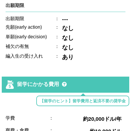
出願期限
---
出願期限
：
先願(early action)
：
なし
単願(early decision)
：
なし
補欠の有無
：
なし
編入生の受け入れ
：
あり
留学にかかる費用
【留学のヒント】留学費用と返済不要の奨学金
学費
：
約20,000ドル/年
寮費・食費
：