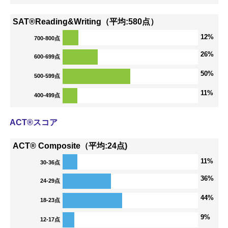
SAT®Reading&Writing（平均:580点）
12%
700-800点
26%
600-699点
50%
500-599点
11%
400-499点
ACT®スコア
ACT® Composite（平均:24点)
11%
30-36点
36%
24-29点
44%
18-23点
9%
12-17点