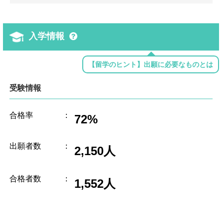
入学情報
【留学のヒント】出願に必要なものとは
受験情報
合格率
：
72%
出願者数
：
2,150人
合格者数
：
1,552人