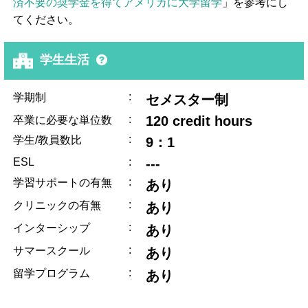
済不要の奨学金を得てアメリカに大学留学
」を参考にし
てください。
学生生活
:
学期制
セメスター制
:
120 credit hours
卒業に必要な単位数
:
学生/教員数比
9：1
ESL
:
---
:
学習サポートの有無
あり
:
クリニックの有無
あり
:
インターシップ
あり
:
サマースクール
あり
:
留学プログラム
あり