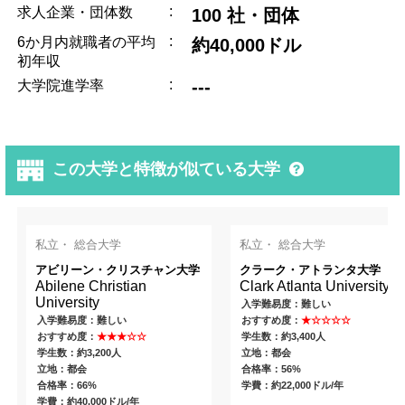
:
求人企業・団体数
100 社・団体
:
6か月内就職者の平均
約40,000ドル
初年収
:
---
大学院進学率
この大学と特徴が似ている大学
私立・ 総合大学
私立・ 総合大学
アビリーン・クリスチャン大学
クラーク・アトランタ大学
Abilene Christian
Clark Atlanta University
University
入学難易度：難しい
入学難易度：難しい
おすすめ度：
★☆☆☆☆
おすすめ度：
★★★☆☆
学生数：約3,400人
学生数：約3,200人
立地：都会
立地：都会
合格率：56%
合格率：66%
学費：約22,000ドル/年
学費：約40,000ドル/年