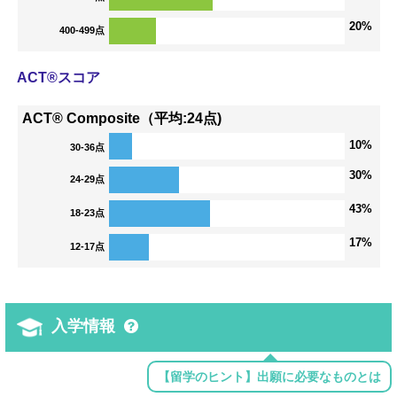
20%
400-499点
ACT®スコア
ACT® Composite（平均:24点)
10%
30-36点
30%
24-29点
43%
18-23点
17%
12-17点
入学情報
【留学のヒント】出願に必要なものとは