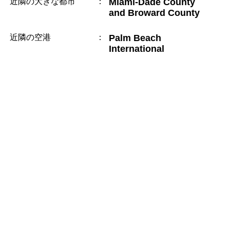
近隣の大きな都市
：
Miami-Dade County
and Broward County
近隣の空港
：
Palm Beach
International