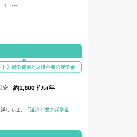
：
---
ント】留学費用と返済不要の奨学金
約1,800ドル/年
目安
：
て詳しくは、「
返済不要の奨学金