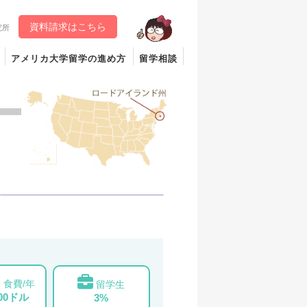
資料請求はこちら
究所
アメリカ大学留学の進め方
留学相談
食費/年
留学生
000ドル
3%