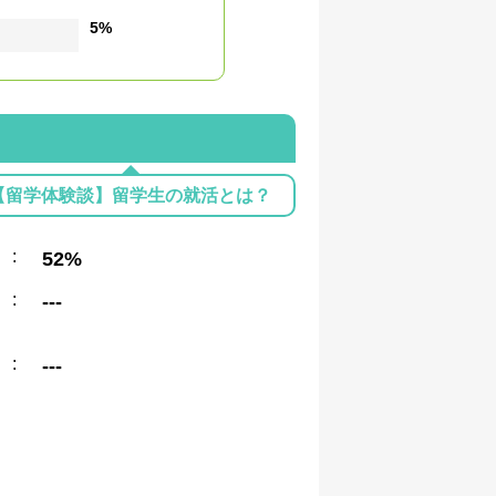
5%
【留学体験談】留学生の就活とは？
:
52%
:
---
:
---