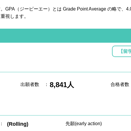
A（ジーピーエー）とは Grade Point Average の略で
も重視します。
【留
8,841人
出願者数
：
合格者数
：
(Rolling)
先願(early action)