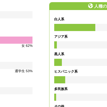
人種の
白人系
アジア系
女 62%
黒人系
通学生 53%
ヒスパニック系
多民族系
その他