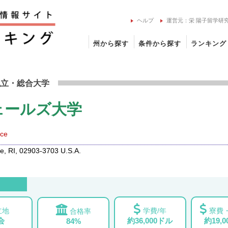
ヘルプ
運営元：栄 陽子留学研
州から探す
条件から探す
ランキング
ン＆ウェールズ大学の留学情報
私立
・総合大学
ェールズ大学
nce
, RI, 02903-3703 U.S.A.
立地
学費/年
寮費・
合格率
会
約36,000ドル
約19,
84%