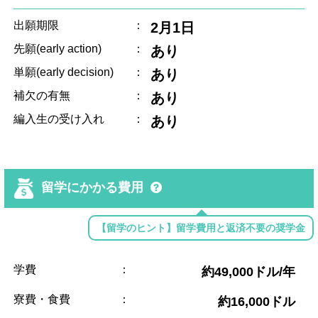
出願期限
：
2月1日
先願(early action)
：
あり
単願(early decision)
：
あり
補欠の有無
：
あり
編入生の受け入れ
：
あり
留学にかかる費用
【留学のヒント】留学費用と返済不要の奨学金
学費
：
約49,000ドル/年
寮費・食費
：
約16,000ドル