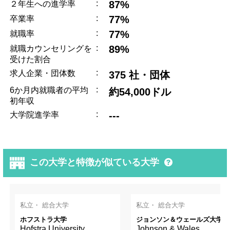
:
87%
２年生への進学率
:
77%
卒業率
:
77%
就職率
:
89%
就職カウンセリングを
受けた割合
:
求人企業・団体数
375 社・団体
:
6か月内就職者の平均
約54,000ドル
初年収
:
---
大学院進学率
この大学と特徴が似ている大学
私立・ 総合大学
私立・ 総合大学
ホフストラ大学
ジョンソン＆ウェールズ大学
Hofstra University
Johnson & Wales