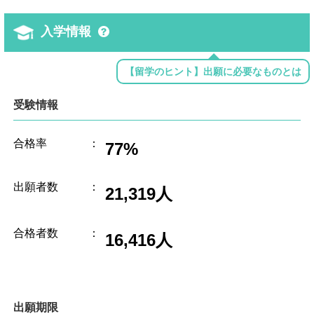
入学情報
【留学のヒント】出願に必要なものとは
受験情報
合格率
：
77%
出願者数
：
21,319人
合格者数
：
16,416人
出願期限