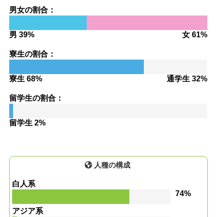
男女の割合：
男 39%
女 61%
寮生の割合：
寮生 68%
通学生 32%
留学生の割合：
留学生 2%
人種の構成
白人系
74%
アジア系