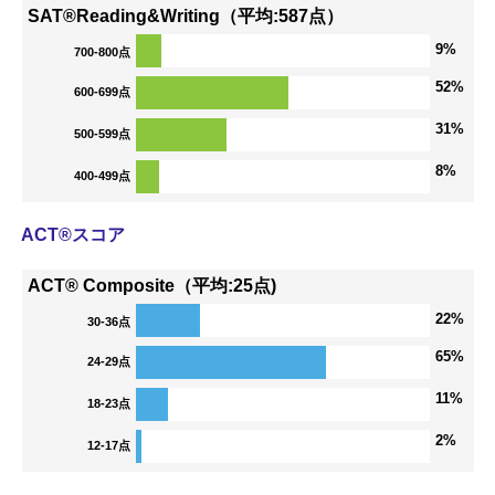
SAT®Reading&Writing（平均:587点）
9%
700-800点
52%
600-699点
31%
500-599点
8%
400-499点
ACT®スコア
ACT® Composite（平均:25点)
22%
30-36点
65%
24-29点
11%
18-23点
2%
12-17点