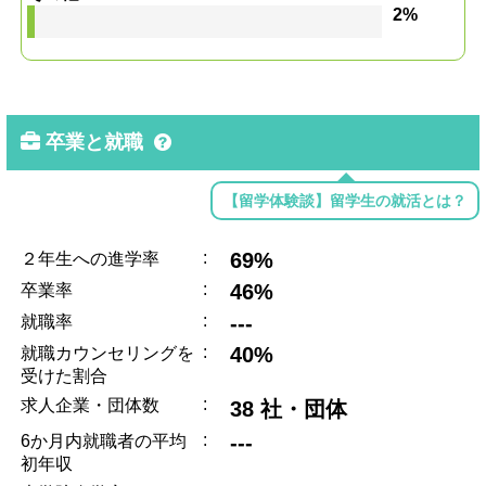
2%
卒業と就職
【留学体験談】留学生の就活とは？
:
69%
２年生への進学率
:
46%
卒業率
:
---
就職率
:
40%
就職カウンセリングを
受けた割合
:
求人企業・団体数
38 社・団体
:
---
6か月内就職者の平均
初年収