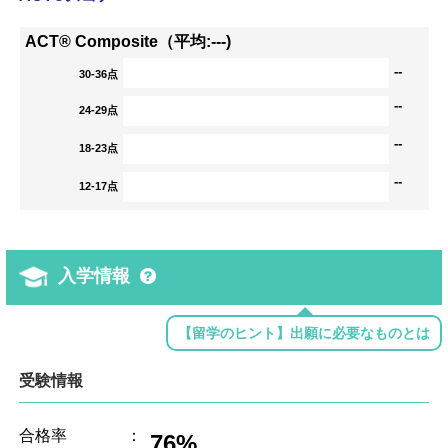
ACT® Composite（平均:---)
--
30-36点
--
24-29点
--
18-23点
--
12-17点
入学情報
【留学のヒント】出願に必要なものとは
受験情報
合格率
：
76%