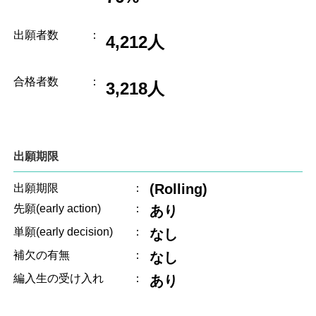
出願者数
：
4,212人
合格者数
：
3,218人
出願期限
(Rolling)
出願期限
：
先願(early action)
：
あり
単願(early decision)
：
なし
補欠の有無
：
なし
編入生の受け入れ
：
あり