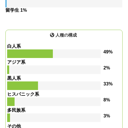
留学生 1%
人種の構成
白人系
49%
アジア系
2%
黒人系
33%
ヒスパニック系
8%
多民族系
3%
その他