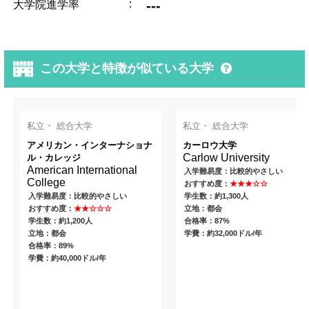
:
---
大学院進学率
この大学と特徴が似ている大学
私立・ 総合大学
私立・ 総合大学
アメリカン・インターナショナ
カーロウ大学
Carlow University
ル・カレッジ
American International
入学難易度：比較的やさしい
College
おすすめ度：
★★★☆☆
入学難易度：比較的やさしい
学生数：約1,300人
おすすめ度：
★★☆☆☆
立地：都会
学生数：約1,200人
合格率：87%
立地：都会
学費：約32,000ドル/年
合格率：89%
学費：約40,000ドル/年