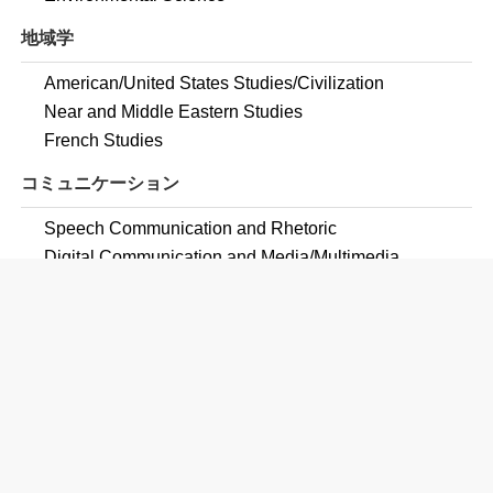
地域学
American/United States Studies/Civilization
Near and Middle Eastern Studies
French Studies
コミュニケーション
Speech Communication and Rhetoric
Digital Communication and Media/Multimedia
Communication, Journalism, and Related Programs,
Other
コンピュータ
Computer and Information Sciences, General
Computer Science
教育学