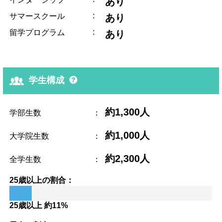
あり
:
サマースクール
あり
:
留学プログラム
あり
学生構成
約1,300人
学部生数
：
約1,000人
大学院生数
：
約2,300人
全学生数
：
25歳以上の割合：
25歳以上 約11%