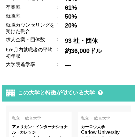
:
61%
卒業率
:
50%
就職率
:
20%
就職カウンセリングを
受けた割合
:
求人企業・団体数
93 社・団体
:
6か月内就職者の平均
約36,000ドル
初年収
:
---
大学院進学率
この大学と特徴が似ている大学
私立・ 総合大学
私立・ 総合大学
アメリカン・インターナショナ
カーロウ大学
Carlow University
ル・カレッジ