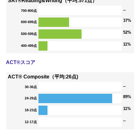
SAT®Reading&Writing（平均:571点）
--
700-800点
37%
600-699点
52%
500-599点
11%
400-499点
ACT®スコア
ACT® Composite（平均:26点)
--
30-36点
89%
24-29点
11%
18-23点
--
12-17点