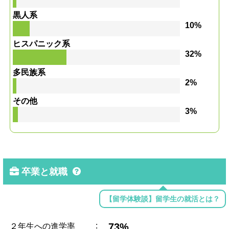
黒人系
10%
ヒスパニック系
32%
多民族系
2%
その他
3%
卒業と就職
【留学体験談】留学生の就活とは？
:
73%
２年生への進学率