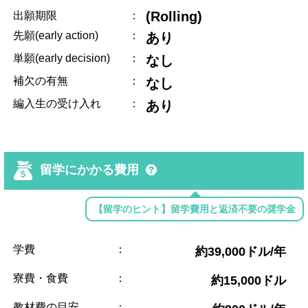
(Rolling)
出願期限
：
先願(early action)
：
あり
単願(early decision)
：
なし
補欠の有無
：
なし
編入生の受け入れ
：
あり
留学にかかる費用
【留学のヒント】留学費用と返済不要の奨学金
学費
：
約39,000ドル/年
寮費・食費
：
約15,000ドル
教材費の目安
：