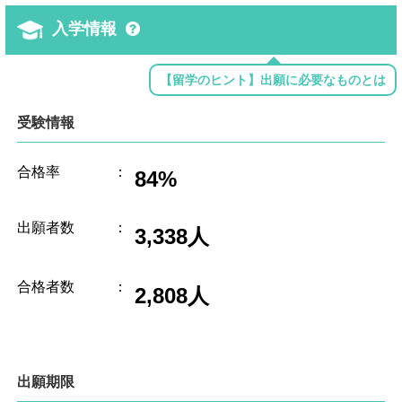
入学情報
【留学のヒント】出願に必要なものとは
受験情報
合格率
：
84%
出願者数
：
3,338人
合格者数
：
2,808人
出願期限