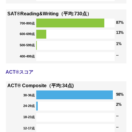
SAT®Reading&Writing（平均:730点）
87%
700-800点
13%
600-699点
1%
500-599点
--
400-499点
ACT®スコア
ACT® Composite（平均:34点)
98%
30-36点
2%
24-29点
--
18-23点
--
12-17点