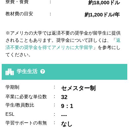
寮費・食費
：
約18,000ドル
教材費の目安
：
約1,200ドル/年
※アメリカの大学では返済不要の奨学金が留学生に提供
されることもあります。奨学金について詳しくは、「
返
済不要の奨学金を得てアメリカに大学留学
」を参考にし
てください。
学生生活
:
学期制
セメスター制
:
32
卒業に必要な単位数
:
学生/教員数比
9：1
ESL
:
---
:
学習サポートの有無
なし