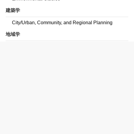
建築学
City/Urban, Community, and Regional Planning
地域学
African Studies
East Asian Studies
Latin American Studies
民俗学・女性学・ジェンダー研究
Women's Studies
コンピュータ
Computer and Information Sciences, General
Computer Science
教育学