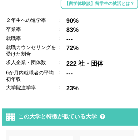
【留学体験談】留学生の就活とは？
:
90%
２年生への進学率
:
83%
卒業率
:
---
就職率
:
72%
就職カウンセリングを
受けた割合
:
求人企業・団体数
222 社・団体
:
---
6か月内就職者の平均
初年収
:
23%
大学院進学率
この大学と特徴が似ている大学