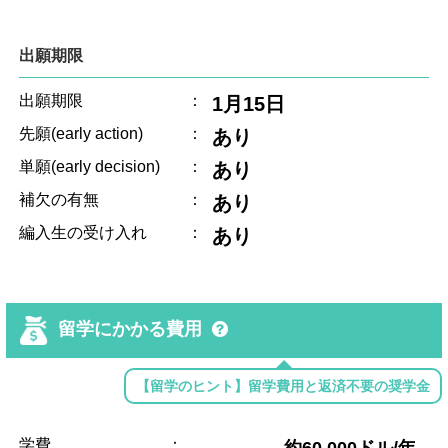
出願期限
出願期限
：
1月15日
先願(early action)
：
あり
単願(early decision)
：
あり
補欠の有無
：
あり
編入生の受け入れ
：
あり
留学にかかる費用
【留学のヒント】留学費用と返済不要の奨学金
学費
：
約60,000ドル/年