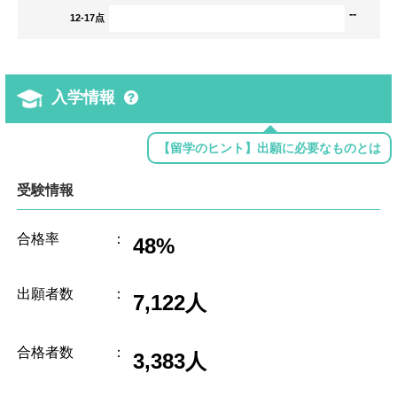
--
12-17点
入学情報
【留学のヒント】出願に必要なものとは
受験情報
合格率
：
48%
出願者数
：
7,122人
合格者数
：
3,383人