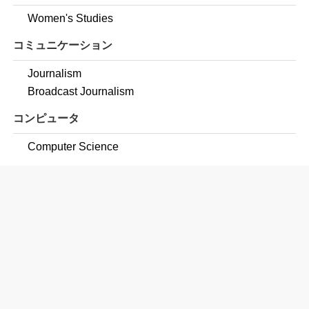
Women's Studies
コミュニケーション
Journalism
Broadcast Journalism
コンピュータ
Computer Science
教育学
Education, General
Secondary Education and Teaching
Music Teacher Education
Physical Education Teaching and Coaching
Science Teacher Education/General Science Teacher
Education
Sports, Kinesiology, and Physical Education/Fitness,