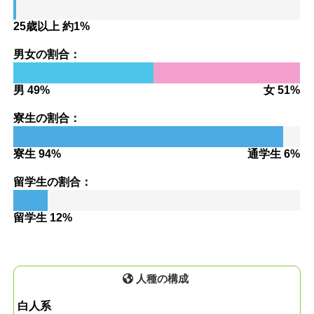
25歳以上 約1%
男女の割合：
男 49%
女 51%
寮生の割合：
寮生 94%
通学生 6%
留学生の割合：
留学生 12%
人種の構成
白人系