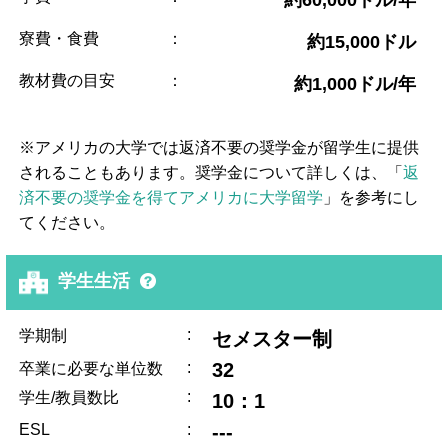
寮費・食費
：
約15,000ドル
教材費の目安
：
約1,000ドル/年
※アメリカの大学では返済不要の奨学金が留学生に提供
されることもあります。奨学金について詳しくは、「
返
済不要の奨学金を得てアメリカに大学留学
」を参考にし
てください。
学生生活
:
学期制
セメスター制
:
32
卒業に必要な単位数
:
学生/教員数比
10：1
ESL
:
---