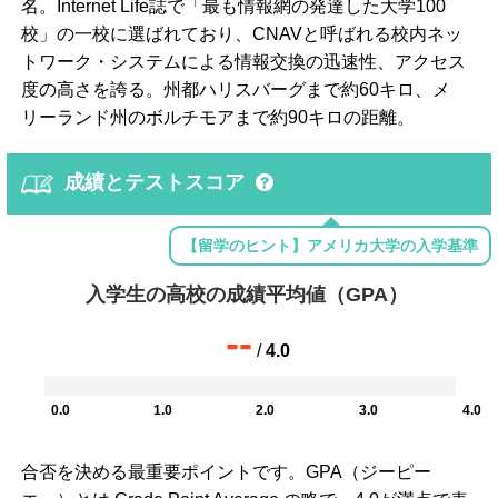
名。Internet Life誌で「最も情報網の発達した大学100
校」の一校に選ばれており、CNAVと呼ばれる校内ネッ
トワーク・システムによる情報交換の迅速性、アクセス
度の高さを誇る。州都ハリスバーグまで約60キロ、メ
リーランド州のボルチモアまで約90キロの距離。
成績とテストスコア
【留学のヒント】アメリカ大学の入学基準
入学生の高校の成績平均値（GPA）
--
/
4.0
0.0
1.0
2.0
3.0
4.0
合否を決める最重要ポイントです。GPA（ジーピー