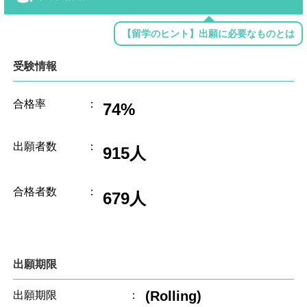
【留学のヒント】出願に必要なものとは
受験情報
合格率
：
74%
出願者数
：
915人
合格者数
：
679人
出願期限
(Rolling)
出願期限
：