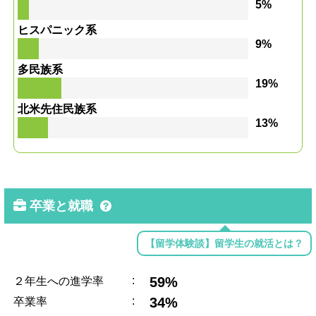
5%
ヒスパニック系
9%
多民族系
19%
北米先住民族系
13%
卒業と就職
【留学体験談】留学生の就活とは？
:
59%
２年生への進学率
:
34%
卒業率