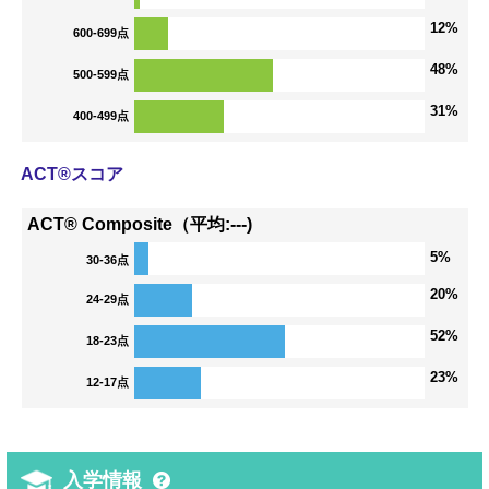
12%
600-699点
48%
500-599点
31%
400-499点
ACT®スコア
ACT® Composite（平均:---)
5%
30-36点
20%
24-29点
52%
18-23点
23%
12-17点
入学情報