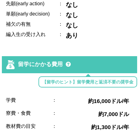
先願(early action)
：
なし
単願(early decision)
：
なし
補欠の有無
：
なし
編入生の受け入れ
：
あり
留学にかかる費用
【留学のヒント】留学費用と返済不要の奨学金
学費
：
約16,000ドル/年
寮費・食費
：
約7,000ドル
教材費の目安
：
約1,300ドル/年