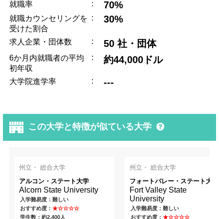
:
70%
就職率
:
30%
就職カウンセリングを
受けた割合
:
求人企業・団体数
50 社・団体
:
6か月内就職者の平均
約44,000ドル
初年収
:
---
大学院進学率
この大学と特徴が似ている大学
州立・ 総合大学
州立・ 総合大学
アルコン・ステート大学
フォートバレー・ステート大学
Alcorn State University
Fort Valley State
University
入学難易度：難しい
おすすめ度：
★☆☆☆☆
入学難易度：難しい
学生数：約2,400人
おすすめ度：
★☆☆☆☆