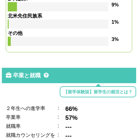
9%
北米先住民族系
1%
その他
3%
卒業と就職
【留学体験談】留学生の就活とは？
:
66%
２年生への進学率
:
57%
卒業率
:
---
就職率
:
---
就職カウンセリングを