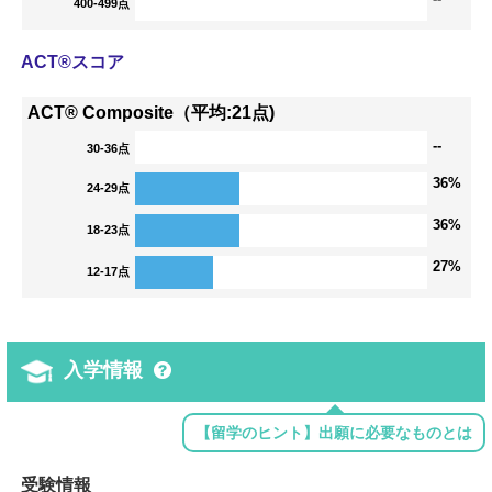
400-499点
ACT®スコア
ACT® Composite（平均:21点)
--
30-36点
36%
24-29点
36%
18-23点
27%
12-17点
入学情報
【留学のヒント】出願に必要なものとは
受験情報