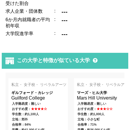
受けた割合
:
---
求人企業・団体数
:
---
6か月内就職者の平均
初年収
:
---
大学院進学率
この大学と特徴が似ている大学
私立・ 女子校・ リベラルアーツ
私立・ 女子校・ リベラルアー
ギルフォード・カレッジ
マーズ・ヒル大学
Guilford College
Mars Hill University
入学難易度：難しい
入学難易度：難しい
おすすめ度：
★★★★☆
おすすめ度：
★★★☆☆
学生数：約1,100人
学生数：約1,000人
立地：郊外
立地：小さな町
合格率：84%
合格率：71%
学費：約41,000ドル/年
学費：約36,000ドル/年