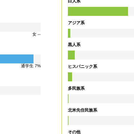
白人系
アジア系
女 --
黒人系
通学生 7%
ヒスパニック系
多民族系
北米先住民族系
その他