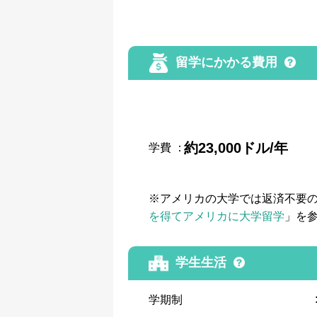
留学にかかる費用
約23,000ドル/年
学費
：
※アメリカの大学では返済不要
を得てアメリカに大学留学
」を
学生生活
学期制