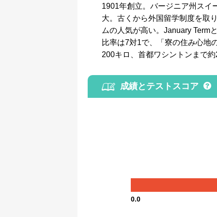
1901年創立。バージニア州スイ
大。古くから外国留学制度を取
ムの人気が高い。January 
比率は7対1で、「寮の住み心地
200キロ、首都ワシントンまで約
成績とテストスコア
0.0