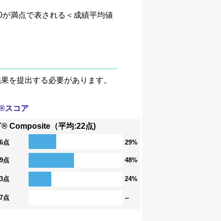
、4.0が満点で表される＜成績平均値
験結果を提出する必要があります。
T®スコア
T® Composite（平均:22点)
36点
29%
29点
48%
23点
24%
17点
--