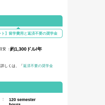
ント】留学費用と返済不要の奨学金
約1,300ドル/年
目安
：
て詳しくは、「
返済不要の奨学金
:
120 semester
hours