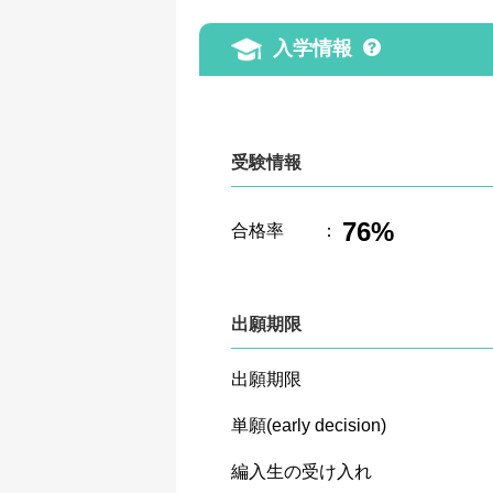
入学情報
受験情報
76%
合格率
：
出願期限
出願期限
単願(early decision)
編入生の受け入れ