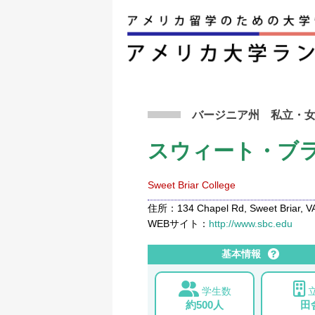
アメリカ留学トップ
>
条件から検索
>
スウィー
バージニア州
私立
・
スウィート・ブ
Sweet Briar College
住所：134 Chapel Rd, Sweet Briar, VA
WEBサイト：
http://www.sbc.edu
基本情報
学生数
約500人
田