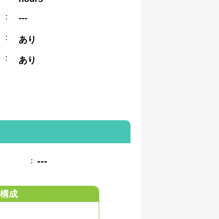
:
---
:
あり
:
あり
---
：
構成