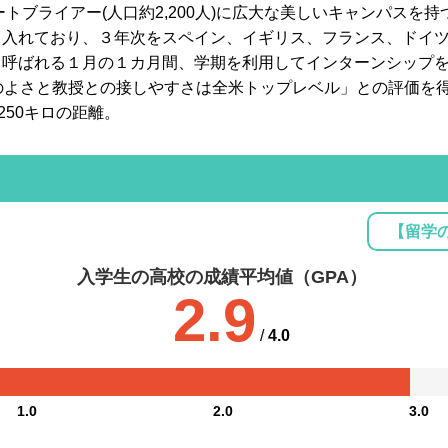
ートブライアー(人口約2,200人)に広大な美しいキャンパスを
り入れており、３年次をスペイン、イギリス、フランス、ドイ
Termと呼ばれる１月の１カ月間、学期を利用してインターンシッ
のよさと教授との接しやすさは全米トップレベル」との評価を
250キロの距離。
【留学
入学生の高校の成績平均値（GPA）
2.9
/
4.0
1.0
2.0
3.0