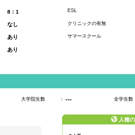
:
ESL
8：1
:
クリニックの有無
なし
:
サマースクール
あり
:
あり
---
大学院生数
：
全学生数
人種の