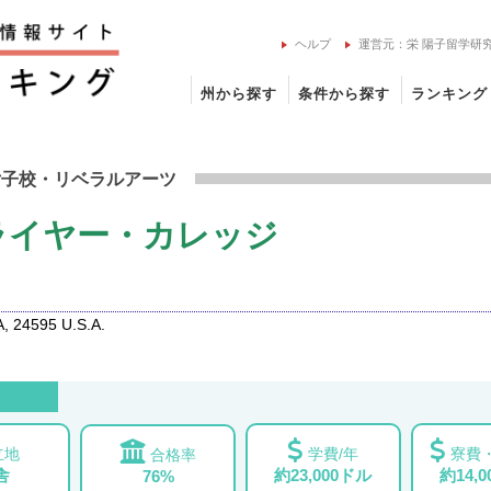
ヘルプ
運営元：栄 陽子留学研
州から探す
条件から探す
ランキング
ト・ブライヤー・カレッジの留学情報
女子校
・リベラルアーツ
ライヤー・カレッジ
, 24595 U.S.A.
立地
学費/年
寮費・
合格率
舎
約23,000ドル
約14,
76%