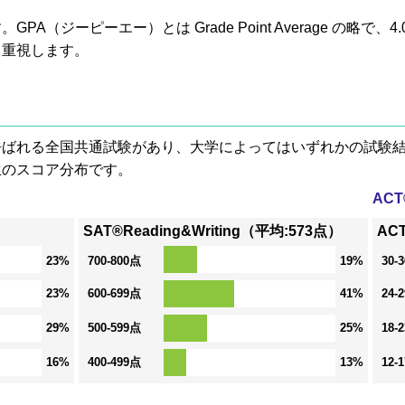
A（ジーピーエー）とは Grade Point Average の略で
も重視します。
® と呼ばれる全国共通試験があり、大学によってはいずれかの試
生のスコア分布です。
AC
SAT®Reading&Writing（平均:573点）
AC
23%
700-800点
19%
30-
23%
600-699点
41%
24-
29%
500-599点
25%
18-
16%
400-499点
13%
12-