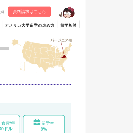
資料請求はこちら
究所
アメリカ大学留学の進め方
留学相談
食費/年
留学生
000ドル
9%