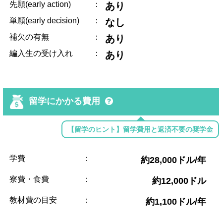
先願(early action)
：
あり
単願(early decision)
：
なし
補欠の有無
：
あり
編入生の受け入れ
：
あり
留学にかかる費用
【留学のヒント】留学費用と返済不要の奨学金
学費
：
約28,000ドル/年
寮費・食費
：
約12,000ドル
教材費の目安
：
約1,100ドル/年