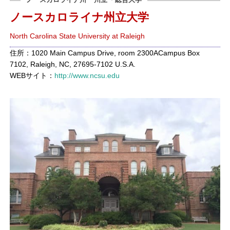
ノースカロライナ州立大学
North Carolina State University at Raleigh
住所：1020 Main Campus Drive, room 2300ACampus Box
7102, Raleigh, NC, 27695-7102 U.S.A.
WEBサイト：
http://www.ncsu.edu