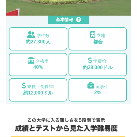
基本情報
学生数
立地
約27,300人
都会
合格率
学費/年
40%
約28,000ドル
寮費・食費/年
留学生
2%
約12,000ドル