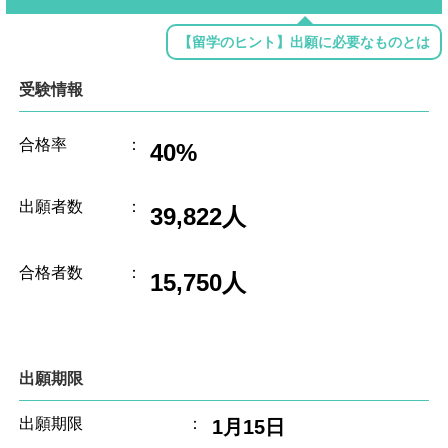
【留学のヒント】出願に必要なものとは
受験情報
合格率
：
40%
出願者数
：
39,822人
合格者数
：
15,750人
出願期限
出願期限
：
1月15日