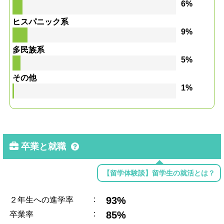
6%
ヒスパニック系
9%
多民族系
5%
その他
1%
卒業と就職
【留学体験談】留学生の就活とは？
:
93%
２年生への進学率
:
85%
卒業率