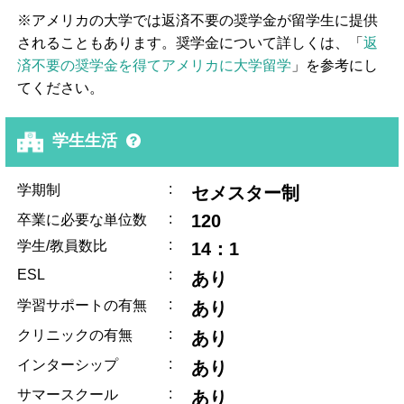
※アメリカの大学では返済不要の奨学金が留学生に提供
されることもあります。奨学金について詳しくは、「
返
済不要の奨学金を得てアメリカに大学留学
」を参考にし
てください。
学生生活
:
学期制
セメスター制
:
120
卒業に必要な単位数
:
学生/教員数比
14：1
ESL
:
あり
:
学習サポートの有無
あり
:
クリニックの有無
あり
:
インターシップ
あり
:
サマースクール
あり