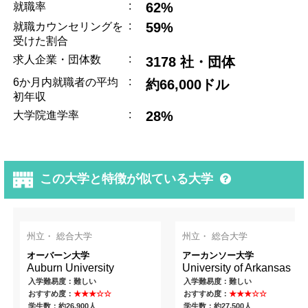
:
62%
就職率
:
59%
就職カウンセリングを
受けた割合
:
求人企業・団体数
3178 社・団体
:
6か月内就職者の平均
約66,000ドル
初年収
:
28%
大学院進学率
この大学と特徴が似ている大学
州立・ 総合大学
州立・ 総合大学
オーバーン大学
アーカンソー大学
Auburn University
University of Arkansas
入学難易度：難しい
入学難易度：難しい
おすすめ度：
★★★☆☆
おすすめ度：
★★★☆☆
学生数：約26,900人
学生数：約27,500人