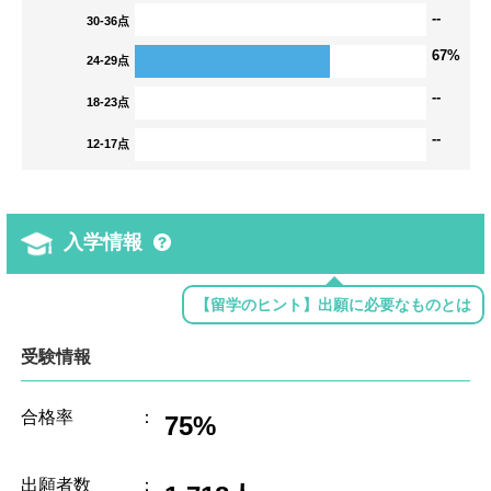
--
30-36点
67%
24-29点
--
18-23点
--
12-17点
入学情報
【留学のヒント】出願に必要なものとは
受験情報
合格率
：
75%
出願者数
：