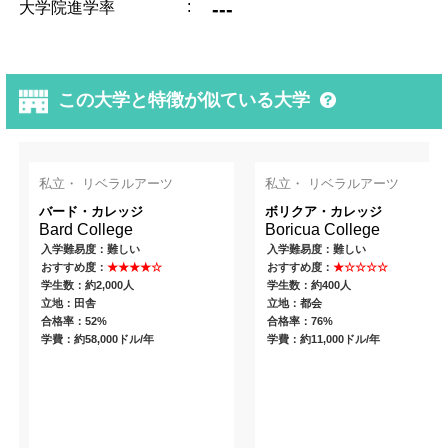
:
---
大学院進学率
この大学と特徴が似ている大学
私立・ リベラルアーツ
私立・ リベラルアーツ
バード・カレッジ
ボリクア・カレッジ
Bard College
Boricua College
入学難易度：難しい
入学難易度：難しい
おすすめ度：
★★★★☆
おすすめ度：
★☆☆☆☆
学生数：約2,000人
学生数：約400人
立地：田舎
立地：都会
合格率：52%
合格率：76%
学費：約58,000ドル/年
学費：約11,000ドル/年