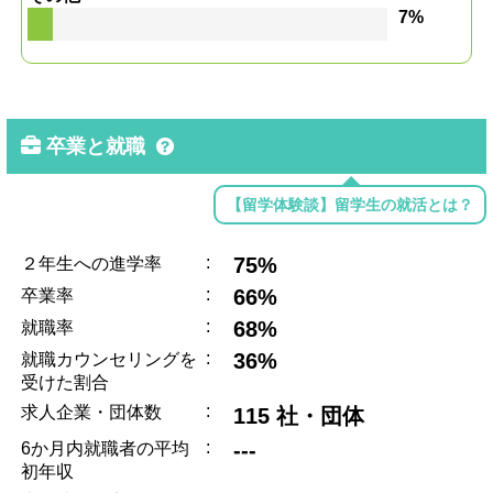
7%
卒業と就職
【留学体験談】留学生の就活とは？
:
75%
２年生への進学率
:
66%
卒業率
:
68%
就職率
:
36%
就職カウンセリングを
受けた割合
:
求人企業・団体数
115 社・団体
:
---
6か月内就職者の平均
初年収