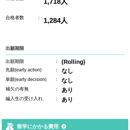
1,718人
合格者数
：
1,284人
出願期限
(Rolling)
出願期限
：
先願(early action)
：
なし
単願(early decision)
：
なし
補欠の有無
：
あり
編入生の受け入れ
：
あり
留学にかかる費用