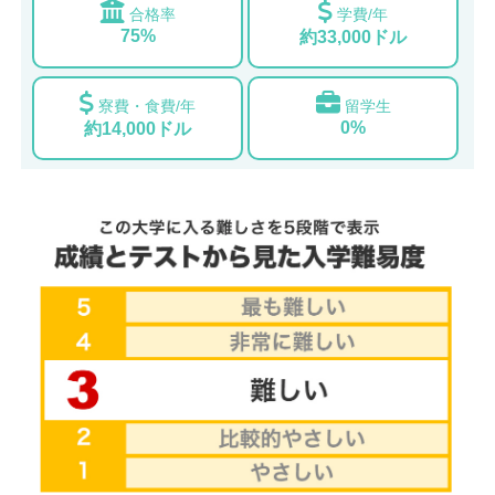
合格率
学費/年
75%
約33,000ドル
寮費・食費/年
留学生
0%
約14,000ドル