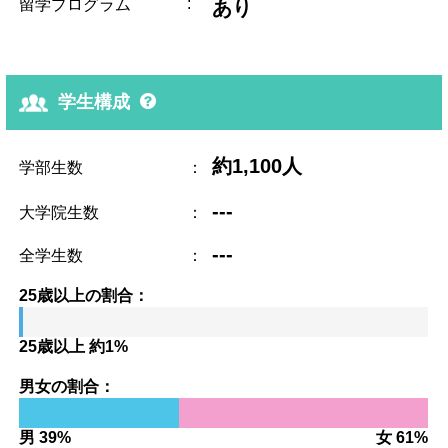
:
留学プログラム
あり
学生構成
約1,100人
学部生数
：
---
大学院生数
：
---
全学生数
：
25歳以上の割合：
25歳以上 約1%
男女の割合：
男 39%
女 61%