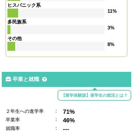
ヒスパニック系
11%
多民族系
3%
その他
8%
卒業と就職
【留学体験談】留学生の就活とは？
:
71%
２年生への進学率
:
46%
卒業率
:
---
就職率