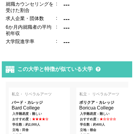
:
---
就職カウンセリングを
受けた割合
:
---
求人企業・団体数
:
---
6か月内就職者の平均
初年収
:
---
大学院進学率
この大学と特徴が似ている大学
私立・ リベラルアーツ
私立・ リベラルアーツ
バード・カレッジ
ボリクア・カレッジ
Bard College
Boricua College
入学難易度：難しい
入学難易度：難しい
おすすめ度：
★★★★☆
おすすめ度：
★☆☆☆☆
学生数：約2,000人
学生数：約400人
立地：田舎
立地：都会