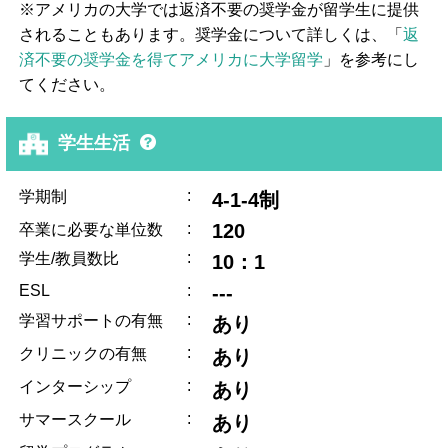
※アメリカの大学では返済不要の奨学金が留学生に提供
されることもあります。奨学金について詳しくは、「
返
済不要の奨学金を得てアメリカに大学留学
」を参考にし
てください。
学生生活
:
学期制
4-1-4制
:
120
卒業に必要な単位数
:
学生/教員数比
10：1
ESL
:
---
:
学習サポートの有無
あり
:
クリニックの有無
あり
:
インターシップ
あり
:
サマースクール
あり