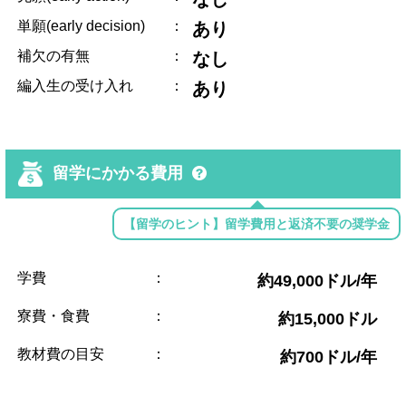
単願(early decision)
：
あり
補欠の有無
：
なし
編入生の受け入れ
：
あり
留学にかかる費用
【留学のヒント】留学費用と返済不要の奨学金
学費
：
約49,000ドル/年
寮費・食費
：
約15,000ドル
教材費の目安
：
約700ドル/年