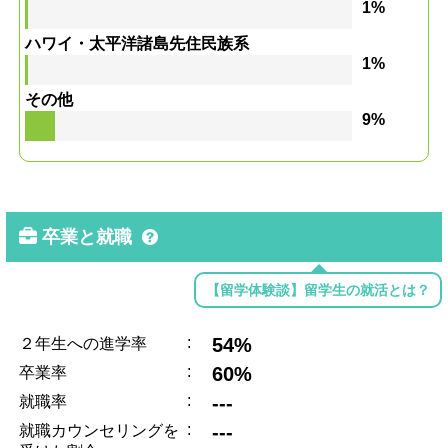
1%
ハワイ・太平洋諸島先住民族系
1%
その他
9%
卒業と就職
【留学体験談】留学生の就活とは？
:
54%
２年生への進学率
:
60%
卒業率
:
---
就職率
:
---
就職カウンセリングを