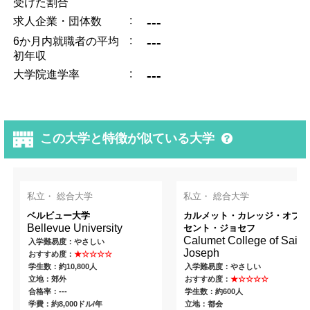
受けた割合
:
---
求人企業・団体数
:
---
6か月内就職者の平均
初年収
:
---
大学院進学率
この大学と特徴が似ている大学
私立・ 総合大学
私立・ 総合大学
ベルビュー大学
カルメット・カレッジ・オブ・
Bellevue University
セント・ジョセフ
Calumet College of Saint
入学難易度：やさしい
Joseph
おすすめ度：
★☆☆☆☆
学生数：約10,800人
入学難易度：やさしい
立地：郊外
おすすめ度：
★☆☆☆☆
合格率：---
学生数：約600人
学費：約8,000ドル/年
立地：都会