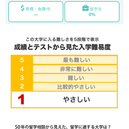
寮費・食費/年
留学生
---
0%