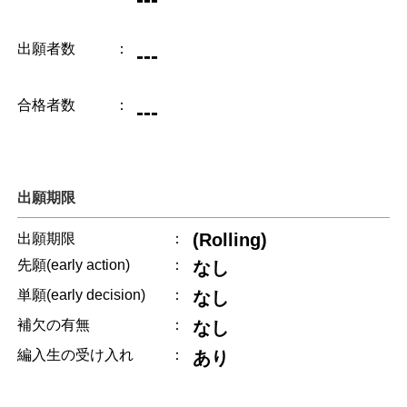
出願者数
：
---
合格者数
：
---
出願期限
(Rolling)
出願期限
：
先願(early action)
：
なし
単願(early decision)
：
なし
補欠の有無
：
なし
編入生の受け入れ
：
あり