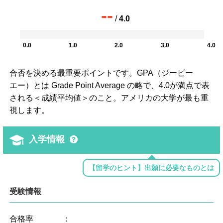
--
/
4.0
0.0
1.0
2.0
3.0
4.0
合否を決める最重要ポイントです。GPA（ジーピー
エー）とは Grade Point Average の略で、4.0が満点で表
される＜成績平均値＞のこと。アメリカの大学が最も重
視します。
入学情報
【留学のヒント】出願に必要なものとは
受験情報
合格率
：
---