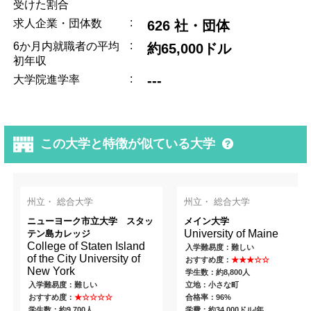
受けた割合
:
求人企業・団体数
626 社・団体
:
6か月内就職者の平均
約65,000ドル
初年収
:
---
大学院進学率
この大学と特徴が似ている大学
州立・ 総合大学
州立・ 総合大学
ニューヨーク市立大学 スタッ
メイン大学
University of Maine
テン島カレッジ
College of Staten Island
入学難易度：難しい
of the City University of
おすすめ度：
★★★☆☆
New York
学生数：約8,800人
入学難易度：難しい
立地：小さな町
おすすめ度：
★☆☆☆☆
合格率：96%
学生数：約9,700人
学費：約34,000ドル/年