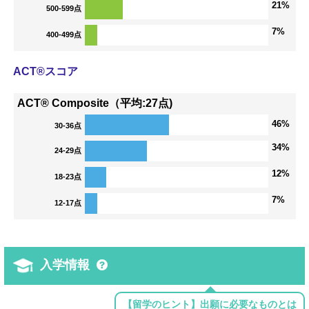
21%
500-599点
7%
400-499点
ACT®スコア
ACT® Composite（平均:27点)
46%
30-36点
34%
24-29点
12%
18-23点
7%
12-17点
入学情報
【留学のヒント】出願に必要なものとは