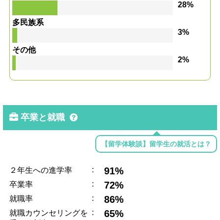
28%
多民族系
3%
その他
2%
卒業と就職
【留学体験談】留学生の就活とは？
:
91%
２年生への進学率
:
72%
卒業率
:
86%
就職率
:
65%
就職カウンセリングを