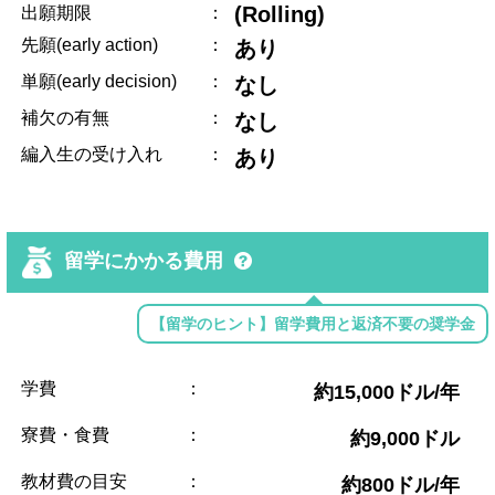
(Rolling)
出願期限
：
先願(early action)
：
あり
単願(early decision)
：
なし
補欠の有無
：
なし
編入生の受け入れ
：
あり
留学にかかる費用
【留学のヒント】留学費用と返済不要の奨学金
学費
：
約15,000ドル/年
寮費・食費
：
約9,000ドル
教材費の目安
：
約800ドル/年