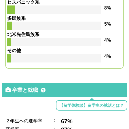
ヒスパニック系
8%
多民族系
5%
北米先住民族系
4%
その他
4%
卒業と就職
【留学体験談】留学生の就活とは？
:
67%
２年生への進学率
: