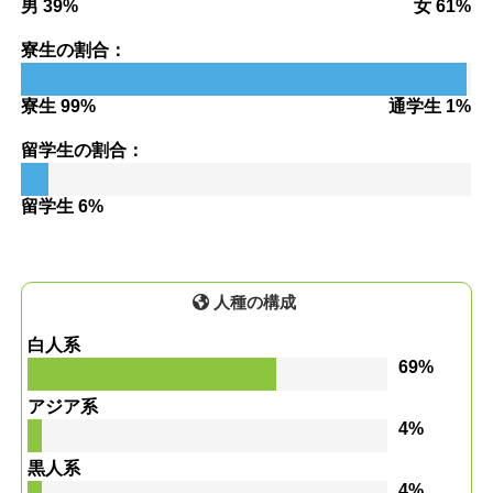
男 39%
女 61%
寮生の割合：
寮生 99%
通学生 1%
留学生の割合：
留学生 6%
人種の構成
白人系
69%
アジア系
4%
黒人系
4%