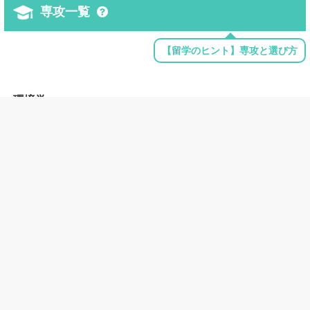
専攻一覧
【留学のヒント】専攻と選び方
環境学
Environmental Studies
建築学
Architecture
Architecture and Related Services, Other
地域学
African Studies
American/United States Studies/Civilization
East Asian Studies