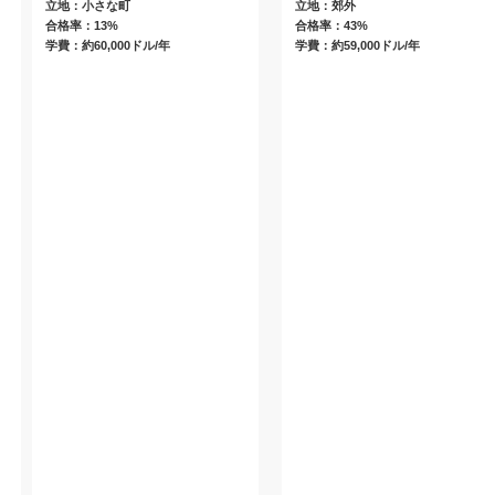
立地：小さな町
立地：郊外
合格率：13%
合格率：43%
学費：約60,000ドル/年
学費：約59,000ドル/年