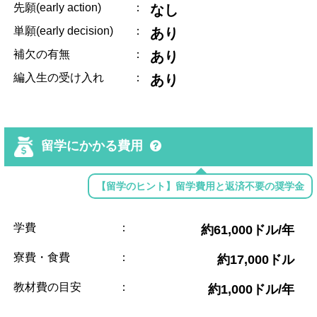
先願(early action)
：
なし
単願(early decision)
：
あり
補欠の有無
：
あり
編入生の受け入れ
：
あり
留学にかかる費用
【留学のヒント】留学費用と返済不要の奨学金
学費
：
約61,000ドル/年
寮費・食費
：
約17,000ドル
教材費の目安
：
約1,000ドル/年