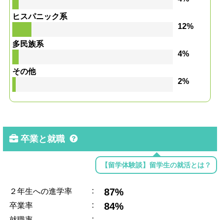
ヒスパニック系
12%
多民族系
4%
その他
2%
卒業と就職
【留学体験談】留学生の就活とは？
:
87%
２年生への進学率
:
84%
卒業率
:
就職率