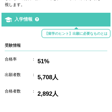
視します。
入学情報
【留学のヒント】出願に必要なものとは
受験情報
合格率
：
51%
出願者数
：
5,708人
合格者数
：
2,892人