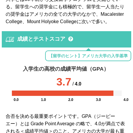
る。留学生への奨学金にも積極的で、留学生一人当たり
の奨学金はアメリカの全ての大学のなかで、Macalester
College、Mount Holyoke Collegeに次いで多い。
成績とテストスコア
【留学のヒント】アメリカ大学の入学基準
入学生の高校の成績平均値（GPA）
3.7
/
4.0
0.0
1.0
2.0
3.0
4.0
合否を決める最重要ポイントです。GPA（ジーピー
エー）とは Grade Point Average の略で、4.0が満点で表
される＜成績平均値＞のこと。アメリカの大学が最も重