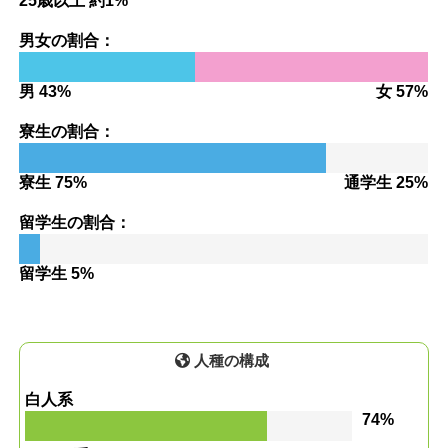
25歳以上 約1%
男女の割合：
男 43%
女 57%
寮生の割合：
寮生 75%
通学生 25%
留学生の割合：
留学生 5%
人種の構成
白人系
74%