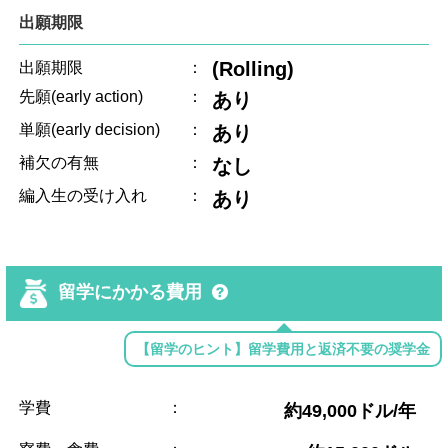
出願期限
(Rolling)
出願期限
：
先願(early action)
：
あり
単願(early decision)
：
あり
補欠の有無
：
なし
編入生の受け入れ
：
あり
留学にかかる費用
【留学のヒント】留学費用と返済不要の奨学金
学費
：
約49,000ドル/年