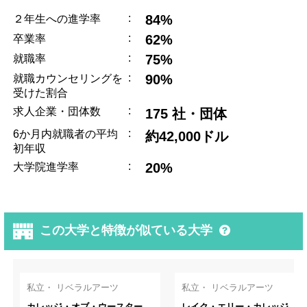
:
84%
２年生への進学率
:
62%
卒業率
:
75%
就職率
:
90%
就職カウンセリングを
受けた割合
:
求人企業・団体数
175 社・団体
:
6か月内就職者の平均
約42,000ドル
初年収
:
20%
大学院進学率
この大学と特徴が似ている大学
私立・ リベラルアーツ
私立・ リベラルアーツ
カレッジ・オブ・ウースター
レイク・エリー・カレッジ