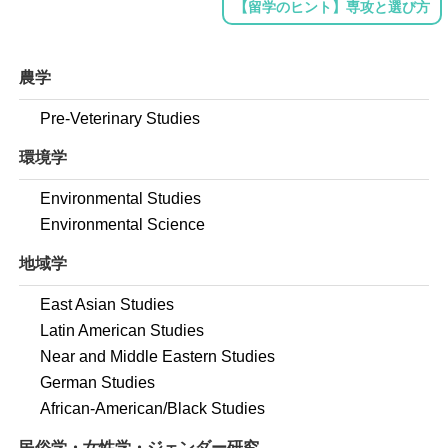
【留学のヒント】専攻と選び方
農学
Pre-Veterinary Studies
環境学
Environmental Studies
Environmental Science
地域学
East Asian Studies
Latin American Studies
Near and Middle Eastern Studies
German Studies
African-American/Black Studies
民俗学・女性学・ジェンダー研究