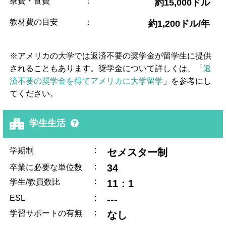
寮費・食費
：
約15,000ドル
教材費の目安
：
約1,200ドル/年
※アメリカの大学では返済不要の奨学金が留学生に提供
されることもあります。奨学金について詳しくは、「
返
済不要の奨学金を得てアメリカに大学留学
」を参考にし
てください。
学生生活
:
学期制
セメスター制
:
34
卒業に必要な単位数
:
学生/教員数比
11：1
ESL
:
---
:
学習サポートの有無
なし