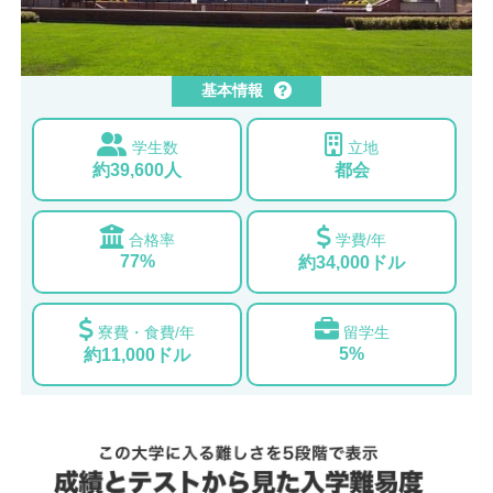
基本情報
学生数
立地
約39,600人
都会
合格率
学費/年
77%
約34,000ドル
寮費・食費/年
留学生
5%
約11,000ドル