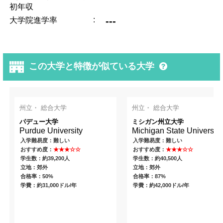
初年収
:
---
大学院進学率
この大学と特徴が似ている大学
州立・ 総合大学
州立・ 総合大学
パデュー大学
ミシガン州立大学
Purdue University
Michigan State University
入学難易度：難しい
入学難易度：難しい
おすすめ度：
★★★☆☆
おすすめ度：
★★★☆☆
学生数：約39,200人
学生数：約40,500人
立地：郊外
立地：郊外
合格率：50%
合格率：87%
学費：約31,000ドル/年
学費：約42,000ドル/年