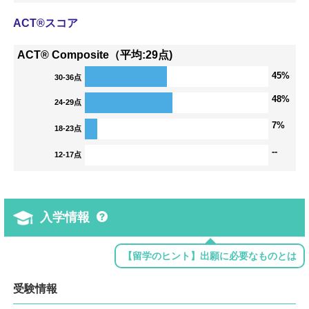
ACT®スコア
ACT® Composite（平均:29点)
45%
30-36点
48%
24-29点
7%
18-23点
--
12-17点
入学情報
【留学のヒント】出願に必要なものとは
受験情報