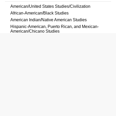
American/United States Studies/Civilization
African-American/Black Studies
American Indian/Native American Studies
Hispanic-American, Puerto Rican, and Mexican-
American/Chicano Studies
民俗学・女性学・ジェンダー研究
Women's Studies
コミュニケーション
Mass Communication/Media Studies
Journalism
Communication Management and Strategic
Communications
Communication, Journalism, and Related Programs,
Other
コンピュータ