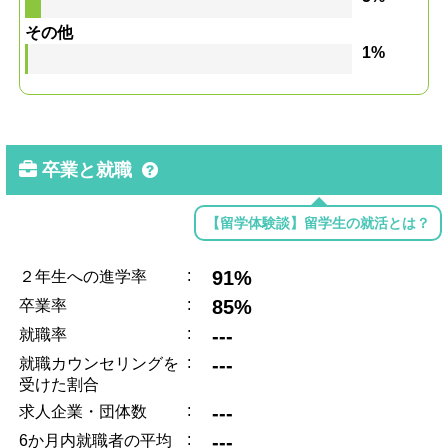
その他
1%
卒業と就職
【留学体験談】留学生の就活とは？
:
91%
２年生への進学率
:
85%
卒業率
:
---
就職率
:
---
就職カウンセリングを
受けた割合
:
---
求人企業・団体数
:
---
6か月内就職者の平均