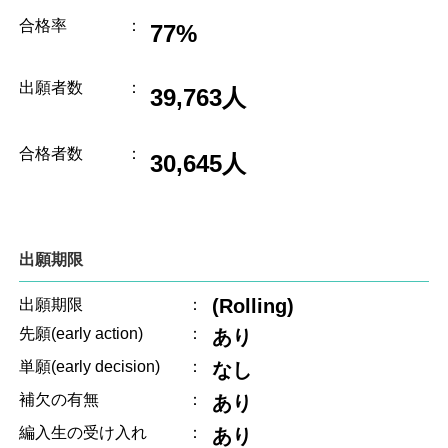
合格率
：
77%
出願者数
：
39,763人
合格者数
：
30,645人
出願期限
(Rolling)
出願期限
：
先願(early action)
：
あり
単願(early decision)
：
なし
補欠の有無
：
あり
編入生の受け入れ
：
あり