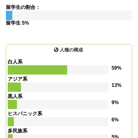
留学生の割合：
留学生 5%
人種の構成
白人系
59%
アジア系
13%
黒人系
9%
ヒスパニック系
6%
多民族系
5%