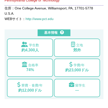
Pennsylvania College of Technology
住所：One College Avenue, Williamsport, PA, 17701-5778
U.S.A.
WEBサイト：
http://www.pct.edu
基本情報
学生数
立地
約4,300人
郊外
合格率
学費/年
74%
約23,000ドル
寮費・食費/年
留学生
---
約12,000ドル