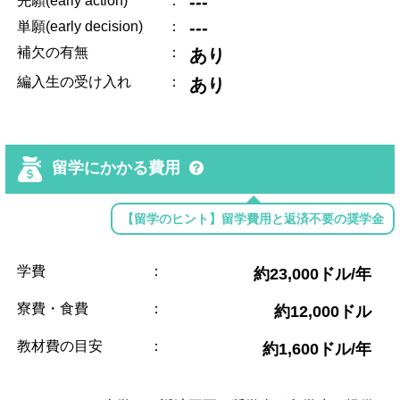
---
先願(early action)
：
---
単願(early decision)
：
補欠の有無
：
あり
編入生の受け入れ
：
あり
留学にかかる費用
【留学のヒント】留学費用と返済不要の奨学金
学費
：
約23,000ドル/年
寮費・食費
：
約12,000ドル
教材費の目安
：
約1,600ドル/年