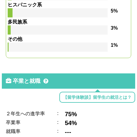
ヒスパニック系
5%
多民族系
3%
その他
1%
卒業と就職
【留学体験談】留学生の就活とは？
:
75%
２年生への進学率
:
54%
卒業率
:
---
就職率