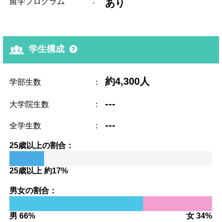
:
留学プログラム
あり
学生構成
約4,300人
学部生数
：
---
大学院生数
：
---
全学生数
：
25歳以上の割合：
25歳以上 約17%
男女の割合：
男 66%
女 34%