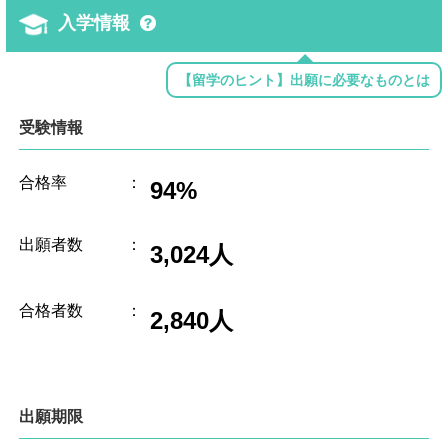
入学情報
【留学のヒント】出願に必要なものとは
受験情報
合格率
：
94%
出願者数
：
3,024人
合格者数
：
2,840人
出願期限