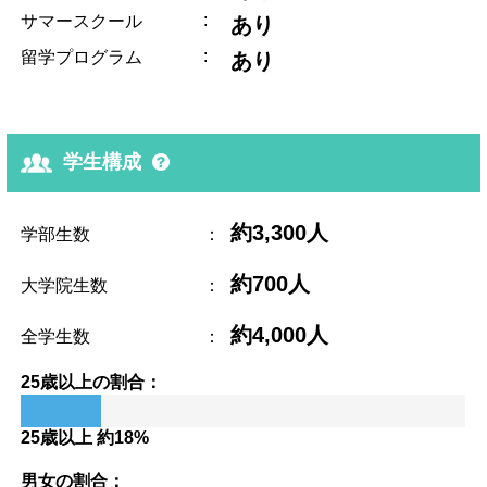
:
サマースクール
あり
:
留学プログラム
あり
学生構成
約3,300人
学部生数
：
約700人
大学院生数
：
約4,000人
全学生数
：
25歳以上の割合：
25歳以上 約18%
男女の割合：