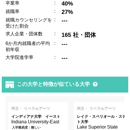
:
40%
卒業率
:
27%
就職率
:
---
就職カウンセリングを
受けた割合
:
求人企業・団体数
165 社・団体
:
---
6か月内就職者の平均
初年収
:
---
大学院進学率
この大学と特徴が似ている大学
州立・ リベラルアーツ
州立・ リベラルアーツ
インディアナ大学 イースト
レイク・スペリオール・ステー
Indiana University-East
ト大学
Lake Superior State
入学難易度：難しい