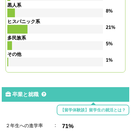
黒人系
8%
ヒスパニック系
21%
多民族系
5%
その他
1%
卒業と就職
【留学体験談】留学生の就活とは？
:
71%
２年生への進学率