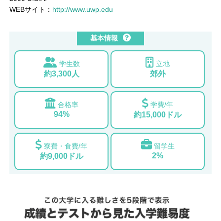
WEBサイト：
http://www.uwp.edu
基本情報
学生数
立地
約3,300人
郊外
合格率
学費/年
94%
約15,000ドル
寮費・食費/年
留学生
2%
約9,000ドル