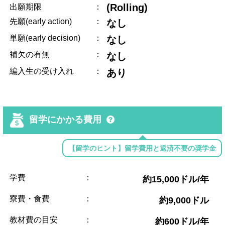
(Rolling)
出願期限
：
先願(early action)
：
なし
単願(early decision)
：
なし
補欠の有無
：
なし
編入生の受け入れ
：
あり
留学にかかる費用
【留学のヒント】留学費用と返済不要の奨学金
学費
：
約15,000ドル/年
寮費・食費
：
約9,000ドル
教材費の目安
：
約600ドル/年