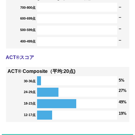
--
700-800点
--
600-699点
--
500-599点
--
400-499点
ACT®スコア
ACT® Composite（平均:20点)
5%
30-36点
27%
24-29点
49%
18-23点
19%
12-17点