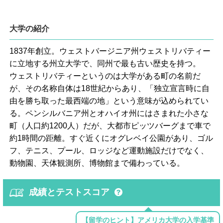
大学の紹介
1837年創立。ウェストバージニア州ウェストリバティー
に立地する州立大学で、同州で最も古い歴史を持つ。
ウェストリバティーというのは大学がある町の名前だ
が、その名称自体は18世紀からあり、「独立宣言時に自
由を勝ち取った最西端の地」という意味が込められてい
る。ペンシルバニア州とオハイオ州にはさまれた小さな
町（人口約1200人）だが、大都市ピッツバーグまで車で
約1時間の距離。すぐ近くにオグレベイ公園があり、ゴル
フ、テニス、プール、ロッジなど運動施設だけでなく、
動物園、天体観測所、博物館まで備わっている。
成績とテストスコア
【留学のヒント】アメリカ大学の入学基準