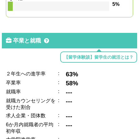
5%
卒業と就職
【留学体験談】留学生の就活とは？
:
63%
２年生への進学率
:
58%
卒業率
:
---
就職率
:
---
就職カウンセリングを
受けた割合
:
---
求人企業・団体数
:
---
6か月内就職者の平均
初年収