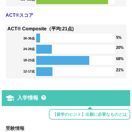
ACT®スコア
ACT® Composite（平均:21点)
5%
30-36点
20%
24-29点
68%
18-23点
21%
12-17点
入学情報
【留学のヒント】出願に必要なものとは
受験情報