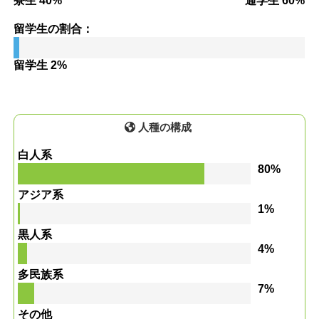
寮生 40%
通学生 60%
留学生の割合：
留学生 2%
人種の構成
白人系
80%
アジア系
1%
黒人系
4%
多民族系
7%
その他