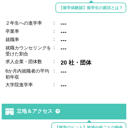
【留学体験談】留学生の就活とは？
:
---
２年生への進学率
:
---
卒業率
:
---
就職率
:
---
就職カウンセリングを
受けた割合
:
求人企業・団体数
20 社・団体
:
---
6か月内就職者の平均
初年収
:
---
大学院進学率
立地＆アクセス
【留学のヒント】地域や州ごとの特色