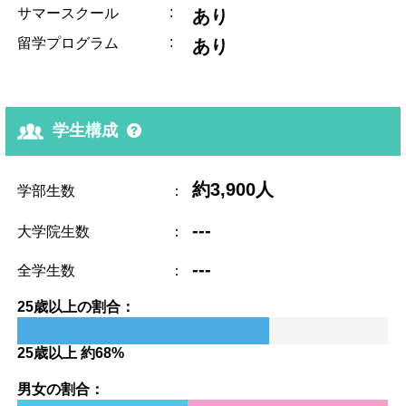
:
サマースクール
あり
:
留学プログラム
あり
学生構成
約3,900人
学部生数
：
---
大学院生数
：
---
全学生数
：
25歳以上の割合：
25歳以上 約68%
男女の割合：