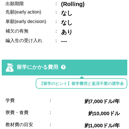
(Rolling)
出願期限
：
先願(early action)
：
なし
単願(early decision)
：
なし
補欠の有無
：
あり
---
編入生の受け入れ
：
留学にかかる費用
【留学のヒント】留学費用と返済不要の奨学金
学費
：
約7,000ドル/年
寮費・食費
：
約10,000ドル
教材費の目安
：
約1,000ドル/年