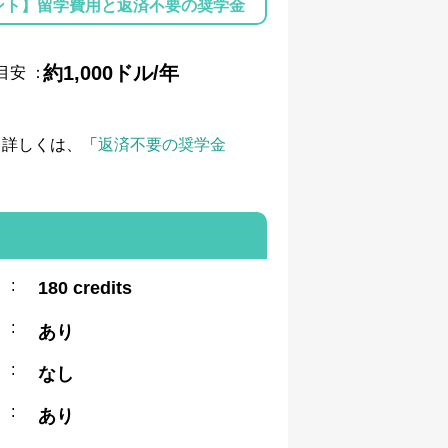
ント】留学費用と返済不要の奨学金
約1,000ドル/年
目安
：
て詳しくは、「
返済不要の奨学金
:
180 credits
:
あり
:
なし
:
あり