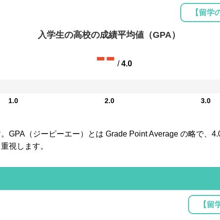
【留学
入学生の高校の成績平均値（GPA）
--
/
4.0
1.0
2.0
3.0
A（ジーピーエー）とは Grade Point Average の略で
も重視します。
【留