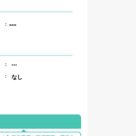
---
：
：
---
：
なし