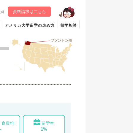
資料請求はこちら
究所
アメリカ大学留学の進め方
留学相談
食費/年
留学生
-
1%