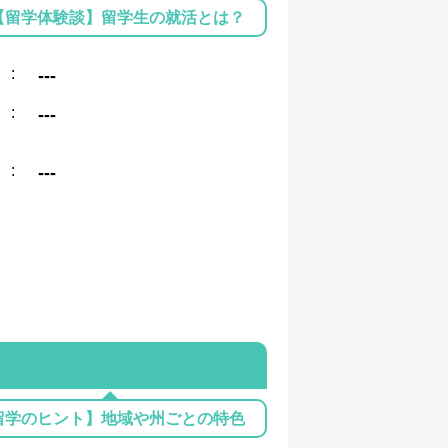
【留学体験談】留学生の就活とは？
:
---
:
---
:
---
留学のヒント】地域や州ごとの特色