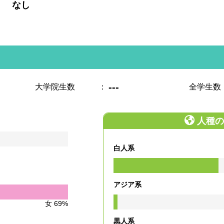
:
なし
---
大学院生数
：
全学生数
人種の
白人系
アジア系
女 69%
黒人系