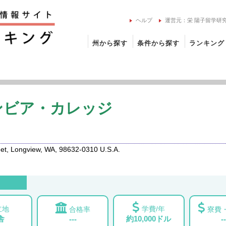
ヘルプ
運営元：栄 陽子留学研
州から探す
条件から探す
ランキング
・コロンビア・カレッジの留学情報
ンビア・カレッジ
t, Longview, WA, 98632-0310 U.S.A.
立地
学費/年
合格率
寮費・
舎
約10,000ドル
---
--