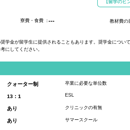
【留学のヒ
---
寮費・食費
：
教材費の
の奨学金が留学生に提供されることもあります。奨学金につい
参考にしてください。
:
卒業に必要な単位数
クォーター制
:
ESL
13：1
:
クリニックの有無
あり
:
サマースクール
あり