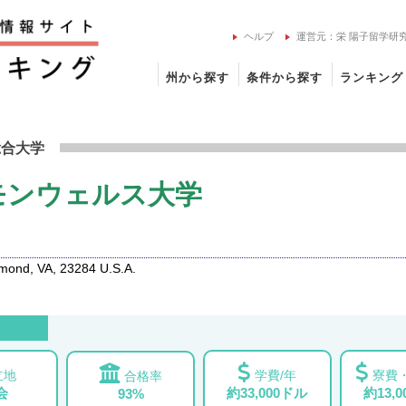
ヘルプ
運営元：栄 陽子留学研
州から探す
条件から探す
ランキング
ア・コモンウェルス大学の留学情報
総合大学
モンウェルス大学
mond, VA, 23284 U.S.A.
立地
学費/年
寮費・
合格率
会
約33,000ドル
約13,
93%