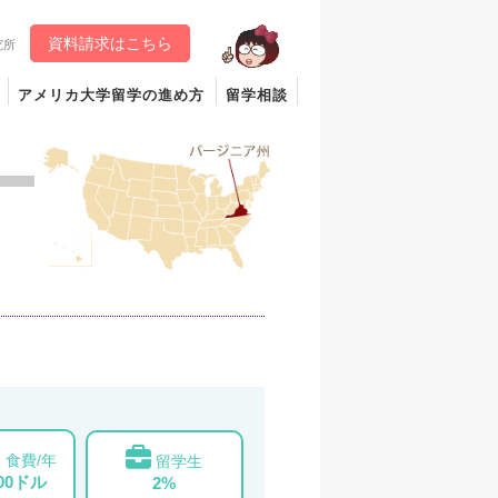
資料請求はこちら
究所
アメリカ大学留学の進め方
留学相談
食費/年
留学生
000ドル
2%