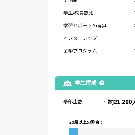
学期制
学生/教員数比
学習サポートの有無
インターシップ
留学プログラム
学生構成
約21,200
学部生数
：
25歳以上の割合：