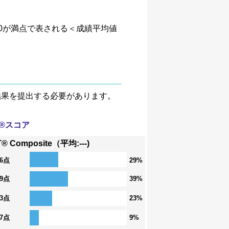
、4.0が満点で表される＜成績平均値
験結果を提出する必要があります。
T®スコア
® Composite（平均:---)
36点
29%
29点
39%
23点
23%
17点
9%