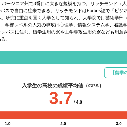
で、バージニア州で3番目に大きな規模を持つ。リッチモンド（人
バスで自由に往来できる。リッチモンドはForbes誌で「ビジ
る。研究に重点を置く大学として知られ、大学院では芸術学部
る。学部レベルの人気の専攻は心理学、情報システム学、看護
ャンパスに住む。留学生用の寮や工学専攻生用の寮なども用意
ある。
【留学
入学生の高校の成績平均値（GPA）
3.7
/
4.0
1.0
2.0
3.0