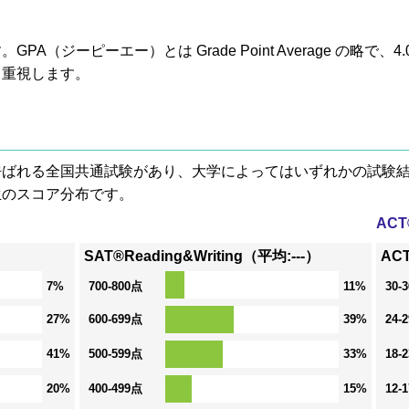
A（ジーピーエー）とは Grade Point Average の略で
も重視します。
® と呼ばれる全国共通試験があり、大学によってはいずれかの試
生のスコア分布です。
AC
SAT®Reading&Writing（平均:---）
ACT
7%
700-800点
11%
30-
27%
600-699点
39%
24-
41%
500-599点
33%
18-
20%
400-499点
15%
12-