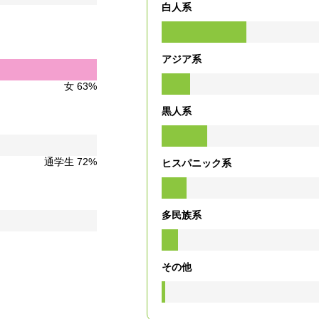
白人系
アジア系
女 63%
黒人系
通学生 72%
ヒスパニック系
多民族系
その他