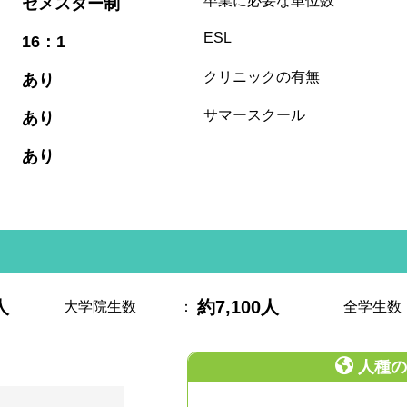
卒業に必要な単位数
セメスター制
:
ESL
16：1
:
クリニックの有無
あり
:
サマースクール
あり
:
あり
人
約7,100人
大学院生数
：
全学生数
人種の