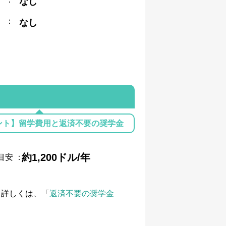
なし
：
なし
ント】留学費用と返済不要の奨学金
約1,200ドル/年
目安
：
て詳しくは、「
返済不要の奨学金