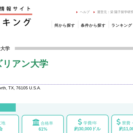
ヘルプ
運営元：栄 陽子留学研
州から探す
条件から探す
ランキング
・ウェズリアン大学の留学情報
合大学
ズリアン大学
th, TX, 76105 U.S.A.
立地
学費/年
寮費・
合格率
会
約30,000ドル
約11,
61%