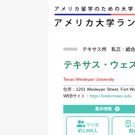
アメリカ留学トップ
>
条件から検索
>
テキサス
テキサス州
私立
・総
テキサス・ウェ
Texas Wesleyan University
住所：1201 Wesleyan Street, Fort Wor
WEBサイト：
https://www.txwes.edu
基本情報
学生数
約1,900人
都