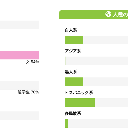
人種の
白人系
アジア系
女 54%
黒人系
通学生 70%
ヒスパニック系
多民族系