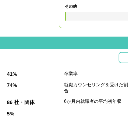
その他
:
41%
卒業率
:
74%
就職カウンセリングを受けた割
合
:
6か月内就職者の平均初年収
86 社・団体
:
5%