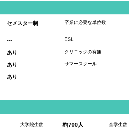
:
卒業に必要な単位数
セメスター制
:
ESL
---
:
クリニックの有無
あり
:
サマースクール
あり
:
あり
約700人
大学院生数
：
全学生数