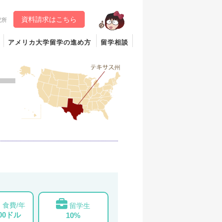
資料請求はこちら
究所
アメリカ大学留学の進め方
留学相談
食費/年
留学生
000ドル
10%