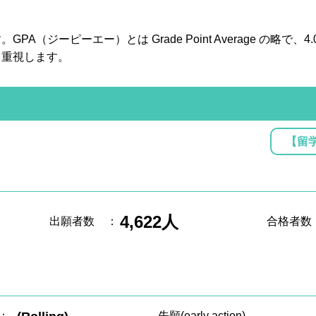
A（ジーピーエー）とは Grade Point Average の略で
も重視します。
【留
4,622人
出願者数
：
合格者数
：
先願(early action)