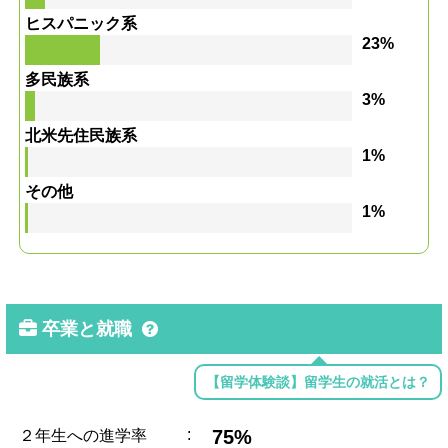
ヒスパニック系
23%
多民族系
3%
北米先住民族系
1%
その他
1%
卒業と就職
【留学体験談】留学生の就活とは？
:
75%
２年生への進学率