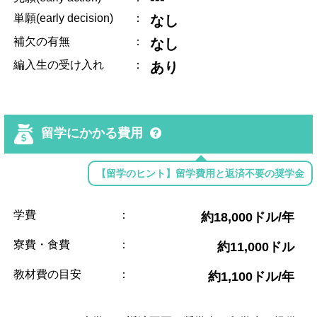
単願(early decision)
：
なし
補欠の有無
：
なし
編入生の受け入れ
：
あり
留学にかかる費用
【留学のヒント】留学費用と返済不要の奨学金
学費
：
約18,000ドル/年
寮費・食費
：
約11,000ドル
教材費の目安
：
約1,100ドル/年