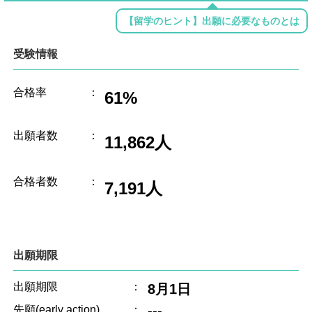
【留学のヒント】出願に必要なものとは
受験情報
合格率
：
61%
出願者数
：
11,862人
合格者数
：
7,191人
出願期限
出願期限
：
8月1日
---
先願(early action)
：