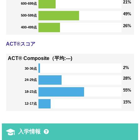
21%
600-699点
49%
500-599点
26%
400-499点
ACT®スコア
ACT® Composite（平均:---)
2%
30-36点
28%
24-29点
55%
18-23点
15%
12-17点
入学情報